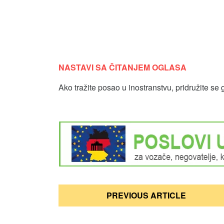
NASTAVI SA ČITANJEM OGLASA
Ako tražite posao u inostranstvu, pridružite se 
Кретање
PREVIOUS ARTICLE
чланка