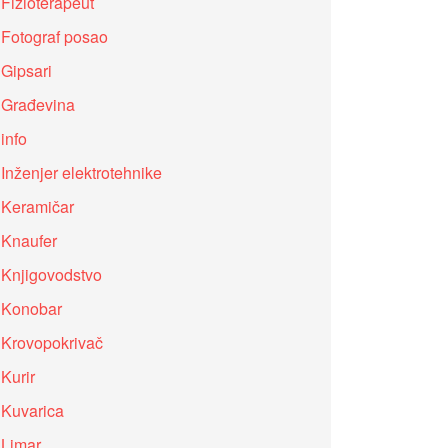
Fizioterapeut
Fotograf posao
Gipsari
Građevina
info
Inženjer elektrotehnike
Keramičar
Knaufer
Knjigovodstvo
Konobar
Krovopokrivač
Kurir
Kuvarica
Limar