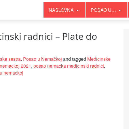
NASLOVNA
POSAO U…
ski radnici – Plate do
ska sestra
,
Posao u Nemačkoj
and tagged
Medicinske
 nemackoj 2021
,
posao nemacka medicinski radnici
,
 u nemackoj