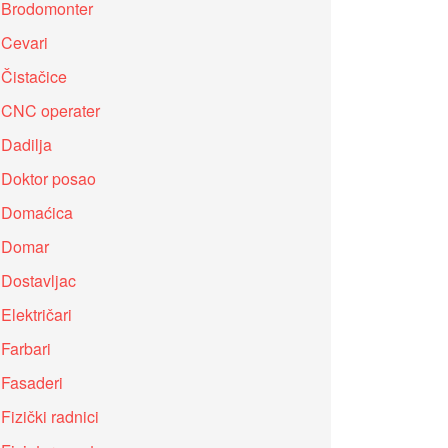
Brodomonter
Cevari
Čistačice
CNC operater
Dadilja
Doktor posao
Domaćica
Domar
Dostavljac
Električari
Farbari
Fasaderi
Fizički radnici