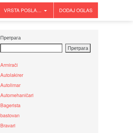
VRSTA POSLA…
DODAJ OGLAS
Претрага
Претрага
Armirači
Autolakirer
Autolimar
Automehaničari
Bagerista
bastovan
Bravari