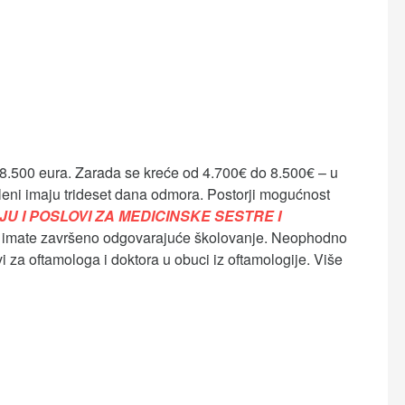
8.500 eura. Zarada se kreće od 4.700€ do 8.500€ – u
sleni imaju trideset dana odmora. Postorji mogućnost
U I POSLOVI ZA MEDICINSKE SESTRE I
 imate završeno odgovarajuće školovanje. Neophodno
 za oftamologa i doktora u obuci iz oftamologije. Više