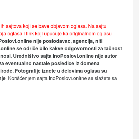
ih sajtova koji se bave objavom oglasa. Na sajtu
ja oglasa i link koji upućuje ka originalnom oglasu
Poslovi.online nije poslodavac, agencija, niti
.online se odriče bilo kakve odgovornosti za tačnost
nosi.
Uredništvo sajta InoPoslovi.online nije autor
za eventualno nastale posledice iz domena
rirode. Fotografije iznete u delovima oglasa su
anje
Korišćenjem sajta InoPoslovi.online se slažete sa