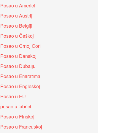
Posao u Americi
Posao u Austriji
Posao u Belgiji
Posao u Češkoj
Posao u Crnoj Gori
Posao u Danskoj
Posao u Dubaiju
Posao u Emiratima
Posao u Engleskoj
Posao u EU
posao u fabrici
Posao u Finskoj
Posao u Francuskoj