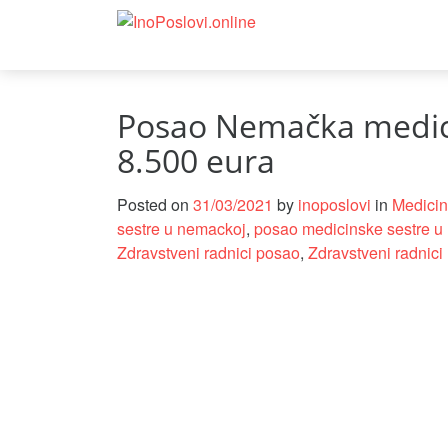
Posao Nemačka medicin
8.500 eura
Posted on
31/03/2021
by
inoposlovi
in
Medicin
sestre u nemackoj
,
posao medicinske sestre u
Zdravstveni radnici posao
,
Zdravstveni radnici