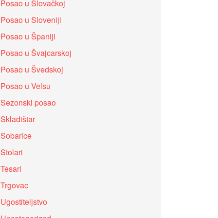
Posao u Slovačkoj
Posao u Sloveniji
Posao u Španiji
Posao u Švajcarskoj
Posao u Švedskoj
Posao u Velsu
Sezonski posao
Skladištar
Sobarice
Stolari
Tesari
Trgovac
Ugostiteljstvo