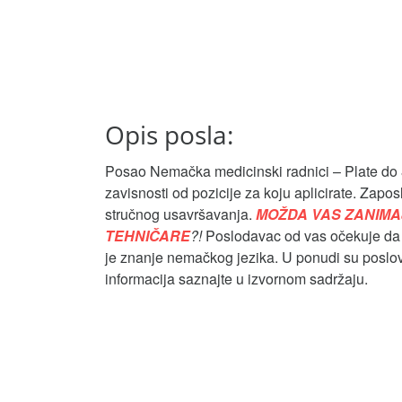
Opis posla:
Posao Nemačka medicinski radnici – Plate do 
zavisnosti od pozicije za koju aplicirate. Zapo
stručnog usavršavanja.
MOŽDA VAS ZANIMAJ
TEHNIČARE
?!
Poslodavac od vas očekuje da
je znanje nemačkog jezika. U ponudi su poslovi
informacija saznajte u izvornom sadržaju.