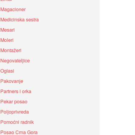
Magacioner
Medicinska sestra
Mesari
Moleri
Montažeri
Negovateljice
Oglasi
Pakovanje
Partners i orka
Pekar posao
Poljoprivreda
Pomoćni radnik
Posao Crna Gora