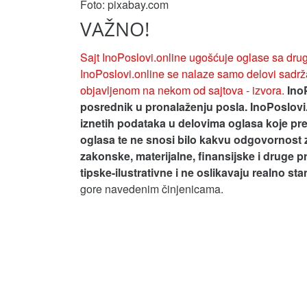
Foto: pixabay.com
VAŽNO!
Sajt InoPoslovi.online ugošćuje oglase sa drug
InoPoslovi.online se nalaze samo delovi sadrža
objavljenom na nekom od sajtova - izvora.
Ino
posrednik u pronalaženju posla. InoPoslovi
iznetih podataka u delovima oglasa koje pre
oglasa te ne snosi bilo kakvu odgovornost 
zakonske, materijalne, finansijske i druge p
tipske-ilustrativne i ne oslikavaju realno st
gore navedenim činjenicama.