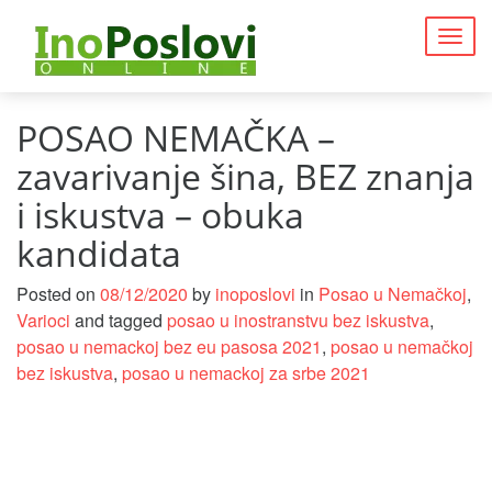
Togg
navig
POSAO NEMAČKA –
zavarivanje šina, BEZ znanja
i iskustva – obuka
kandidata
Posted on
08/12/2020
by
inoposlovi
in
Posao u Nemačkoj
,
Varioci
and tagged
posao u inostranstvu bez iskustva
,
posao u nemackoj bez eu pasosa 2021
,
posao u nemačkoj
bez iskustva
,
posao u nemackoj za srbe 2021