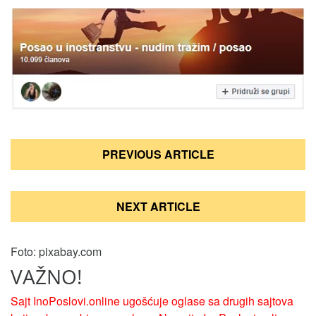
Кретање
PREVIOUS ARTICLE
чланка
NEXT ARTICLE
Foto: pixabay.com
VAŽNO!
Sajt InoPoslovi.online ugošćuje oglase sa drugih sajtova