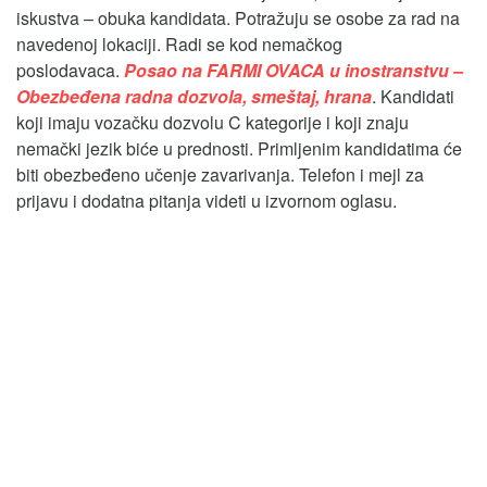
iskustva – obuka kandidata. Potražuju se osobe za rad na
navedenoj lokaciji. Radi se kod nemačkog
poslodavaca.
Posao na FARMI OVACA u inostranstvu –
Obezbeđena radna dozvola, smeštaj, hrana
. Kandidati
koji imaju vozačku dozvolu C kategorije i koji znaju
nemački jezik biće u prednosti. Primljenim kandidatima će
biti obezbeđeno učenje zavarivanja. Telefon i mejl za
prijavu i dodatna pitanja videti u izvornom oglasu.