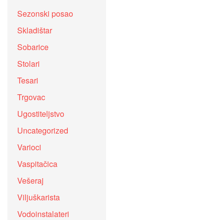
Sezonski posao
Skladištar
Sobarice
Stolari
Tesari
Trgovac
Ugostiteljstvo
Uncategorized
Varioci
Vaspitačica
Vešeraj
Viljuškarista
Vodoinstalateri