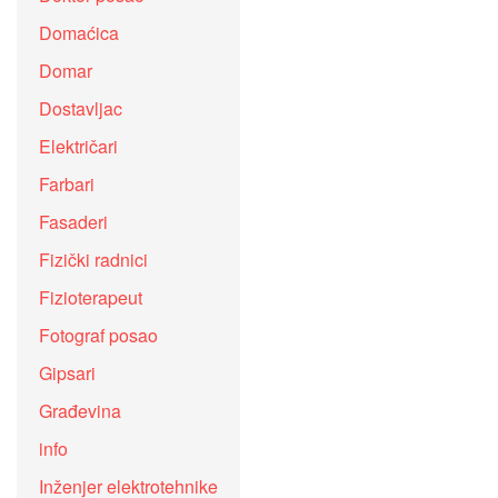
Domaćica
Domar
Dostavljac
Električari
Farbari
Fasaderi
Fizički radnici
Fizioterapeut
Fotograf posao
Gipsari
Građevina
info
Inženjer elektrotehnike