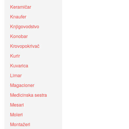
Keramičar
Knaufer
Knjigovodstvo
Konobar
Krovopokrivač
Kurir
Kuvarica
Limar
Magacioner
Medicinska sestra
Mesari
Moleri
Montažeri