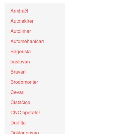
Armirači
Autolakirer
Autolimar
Automehaničari
Bagerista
bastovan
Bravari
Brodomonter
Cevari
Čistačice
CNC operater
Dadilja
Doktor posao