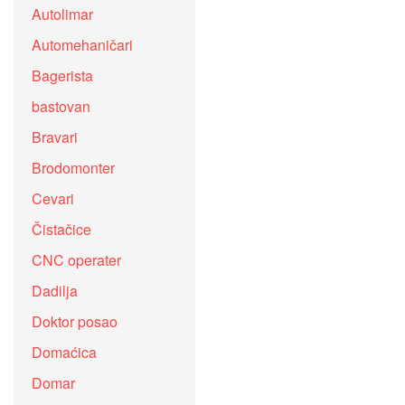
Autolimar
Automehaničari
Bagerista
bastovan
Bravari
Brodomonter
Cevari
Čistačice
CNC operater
Dadilja
Doktor posao
Domaćica
Domar