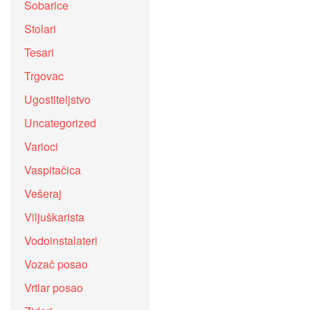
Sobarice
Stolari
Tesari
Trgovac
Ugostiteljstvo
Uncategorized
Varioci
Vaspitačica
Vešeraj
Viljuškarista
Vodoinstalateri
Vozač posao
Vrtlar posao