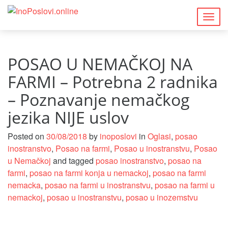
Togg
navig
POSAO U NEMAČKOJ NA
FARMI – Potrebna 2 radnika
– Poznavanje nemačkog
jezika NIJE uslov
Posted on
30/08/2018
by
inoposlovi
in
Oglasi
,
posao
inostranstvo
,
Posao na farmi
,
Posao u inostranstvu
,
Posao
u Nemačkoj
and tagged
posao inostranstvo
,
posao na
farmi
,
posao na farmi konja u nemackoj
,
posao na farmi
nemacka
,
posao na farmi u inostranstvu
,
posao na farmi u
nemackoj
,
posao u inostranstvu
,
posao u inozemstvu