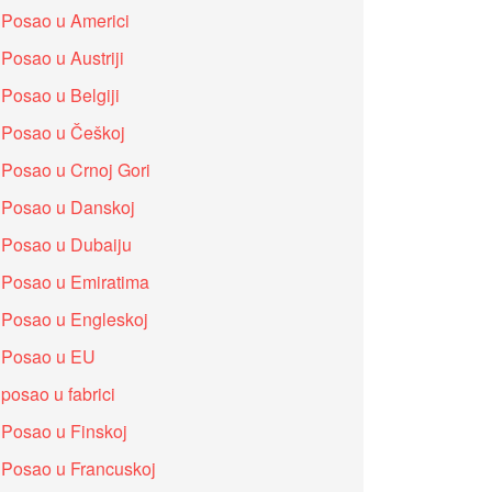
Posao u Americi
Posao u Austriji
Posao u Belgiji
Posao u Češkoj
Posao u Crnoj Gori
Posao u Danskoj
Posao u Dubaiju
Posao u Emiratima
Posao u Engleskoj
Posao u EU
posao u fabrici
Posao u Finskoj
Posao u Francuskoj