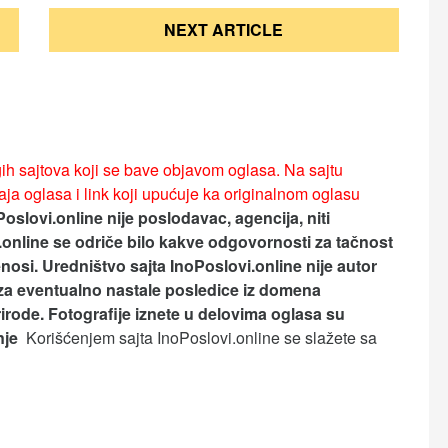
NEXT ARTICLE
ih sajtova koji se bave objavom oglasa. Na sajtu
ja oglasa i link koji upućuje ka originalnom oglasu
Poslovi.online nije poslodavac, agencija, niti
.online se odriče bilo kakve odgovornosti za tačnost
nosi.
Uredništvo sajta InoPoslovi.online nije autor
za eventualno nastale posledice iz domena
rirode. Fotografije iznete u delovima oglasa su
anje
Korišćenjem sajta InoPoslovi.online se slažete sa