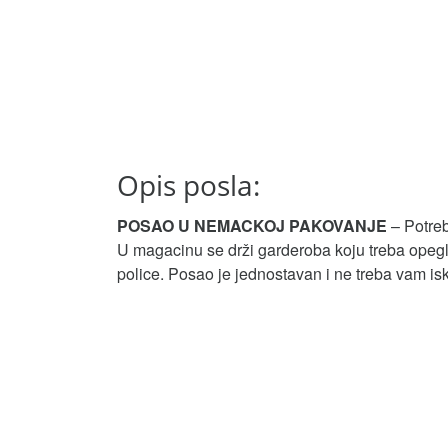
Opis posla:
POSAO U NEMACKOJ PAKOVANJE
– Potreb
U magacinu se drži garderoba koju treba opeglati
police. Posao je jednostavan i ne treba vam is