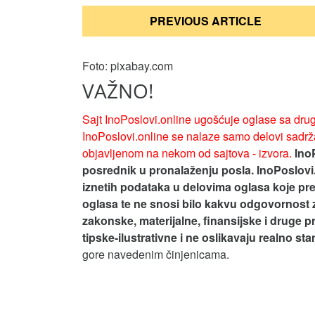
Кретање
PREVIOUS ARTICLE
чланка
Foto: pixabay.com
VAŽNO!
Sajt InoPoslovi.online ugošćuje oglase sa drug
InoPoslovi.online se nalaze samo delovi sadrža
objavljenom na nekom od sajtova - izvora.
Ino
posrednik u pronalaženju posla. InoPoslovi
iznetih podataka u delovima oglasa koje pre
oglasa te ne snosi bilo kakvu odgovornost 
zakonske, materijalne, finansijske i druge p
tipske-ilustrativne i ne oslikavaju realno st
gore navedenim činjenicama.