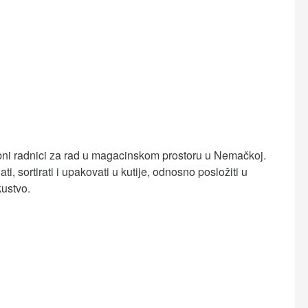
ni radnici za rad u magacinskom prostoru u Nemačkoj.
, sortirati i upakovati u kutije, odnosno posložiti u
kustvo.