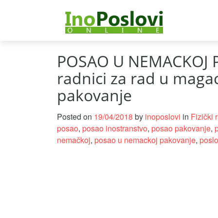
POSAO U NEMACKOJ P
radnici za rad u magac
pakovanje
Posted on
19/04/2018
by
inoposlovi
in
Fizički 
posao
,
posao inostranstvo
,
posao pakovanje
,
nemačkoj
,
posao u nemackoj pakovanje
,
posl