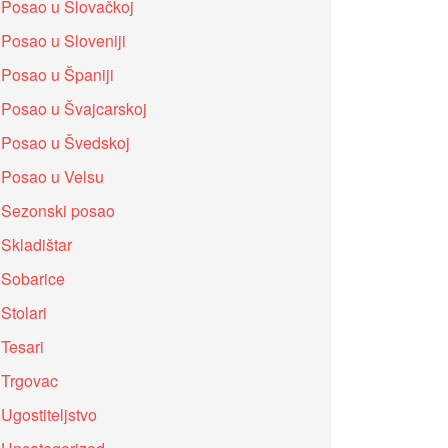
Posao u Slovačkoj
Posao u Sloveniji
Posao u Španiji
Posao u Švajcarskoj
Posao u Švedskoj
Posao u Velsu
Sezonski posao
Skladištar
Sobarice
Stolari
Tesari
Trgovac
Ugostiteljstvo