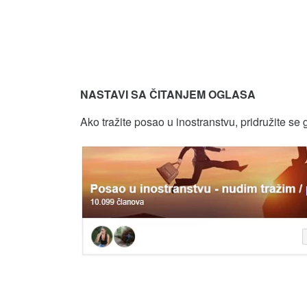
NASTAVI SA ČITANJEM OGLASA
Ako tražite posao u inostranstvu, pridružite se 