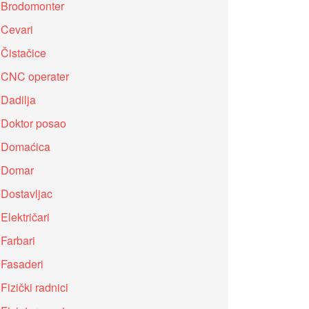
Brodomonter
Cevari
Čistačice
CNC operater
Dadilja
Doktor posao
Domaćica
Domar
Dostavljac
Električari
Farbari
Fasaderi
Fizički radnici