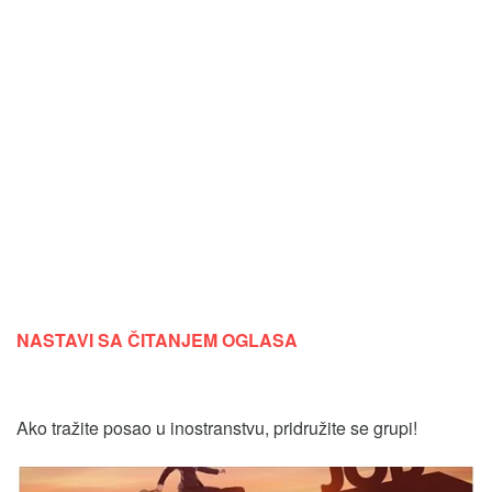
NASTAVI SA ČITANJEM OGLASA
Ako tražite posao u inostranstvu, pridružite se grupi!