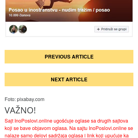
Кретање
PREVIOUS ARTICLE
чланка
NEXT ARTICLE
Foto: pixabay.com
VAŽNO!
Sajt InoPoslovi.online ugošćuje oglase sa drugih sajtova
koji se bave objavom oglasa. Na sajtu InoPoslovi.online se
nalaze samo delovi sadržaja oglasa i link koji upućuje ka