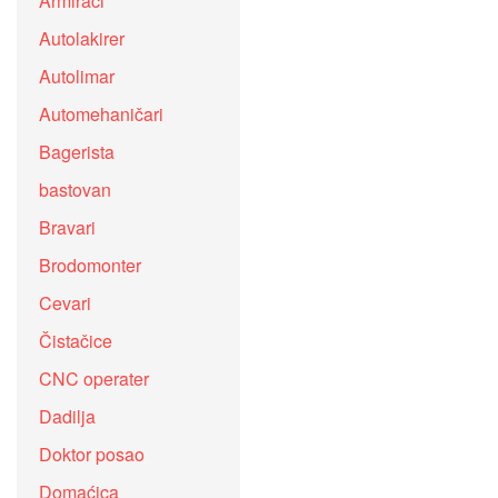
Armirači
Autolakirer
Autolimar
Automehaničari
Bagerista
bastovan
Bravari
Brodomonter
Cevari
Čistačice
CNC operater
Dadilja
Doktor posao
Domaćica