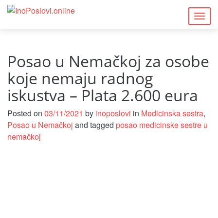
Togg
navig
Posao u Nemačkoj za osobe
koje nemaju radnog
iskustva – Plata 2.600 eura
Posted on
03/11/2021
by
inoposlovi
in
Medicinska sestra
,
Posao u Nemačkoj
and tagged
posao medicinske sestre u
nemačkoj