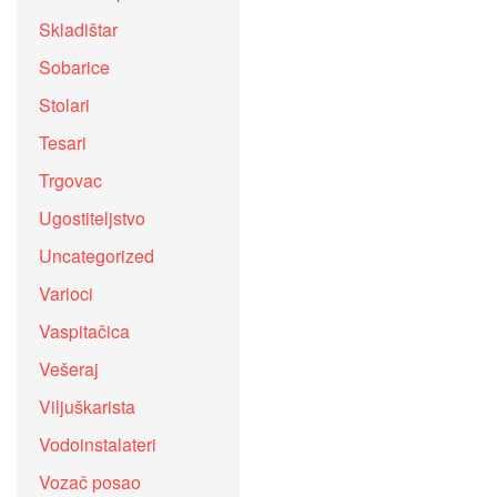
Skladištar
Sobarice
Stolari
Tesari
Trgovac
Ugostiteljstvo
Uncategorized
Varioci
Vaspitačica
Vešeraj
Viljuškarista
Vodoinstalateri
Vozač posao