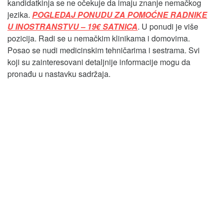
kandidatkinja se ne očekuje da imaju znanje nemačkog
jezika.
POGLEDAJ PONUDU ZA POMOĆNE RADNIKE
U INOSTRANSTVU – 19€ SATNICA
. U ponudi je više
pozicija. Radi se u nemačkim klinikama i domovima.
Posao se nudi medicinskim tehničarima i sestrama. Svi
koji su zainteresovani detaljnije informacije mogu da
pronađu u nastavku sadržaja.