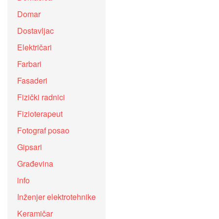
Domar
Dostavljac
Električari
Farbari
Fasaderi
Fizički radnici
Fizioterapeut
Fotograf posao
Gipsari
Građevina
info
Inženjer elektrotehnike
Keramičar