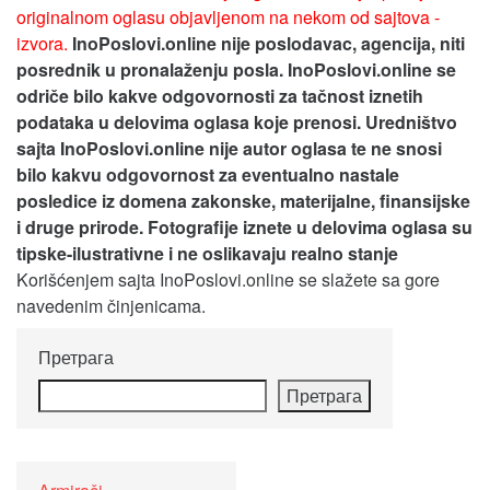
originalnom oglasu objavljenom na nekom od sajtova -
izvora.
InoPoslovi.online nije poslodavac, agencija, niti
posrednik u pronalaženju posla. InoPoslovi.online se
odriče bilo kakve odgovornosti za tačnost iznetih
podataka u delovima oglasa koje prenosi.
Uredništvo
sajta InoPoslovi.online nije autor oglasa te ne snosi
bilo kakvu odgovornost za eventualno nastale
posledice iz domena zakonske, materijalne, finansijske
i druge prirode. Fotografije iznete u delovima oglasa su
tipske-ilustrativne i ne oslikavaju realno stanje
Korišćenjem sajta InoPoslovi.online se slažete sa gore
navedenim činjenicama.
Претрага
Претрага