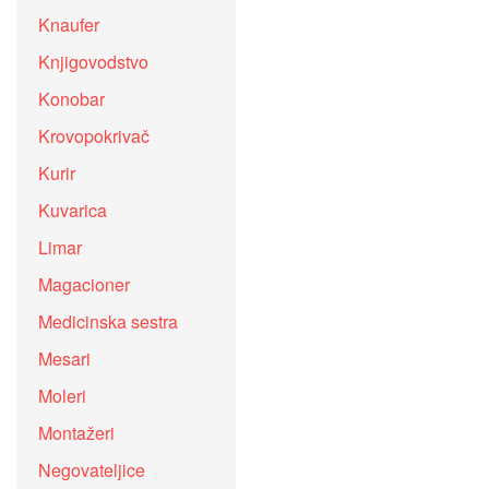
Knaufer
Knjigovodstvo
Konobar
Krovopokrivač
Kurir
Kuvarica
Limar
Magacioner
Medicinska sestra
Mesari
Moleri
Montažeri
Negovateljice