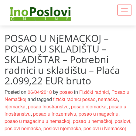
Togg
navig
POSAO U NjEMACKOJ –
POSAO U SKLADIŠTU –
SKLADIŠTAR – Potrebni
radnici u skladištu – Plaća
2.099,22 EUR bruto
Posted on
06/04/2018
by
posao
in
Fizički radnici
,
Posao u
Nemačkoj
and tagged
fizički radnici posao
,
nemačka
,
njemacka
,
posao inostranstvo
,
posao njemacka
,
posao u
inostranstvu
,
posao u inozemstvu
,
posao u magacinu
,
posao u magacinu u nemackoj
,
posao u nemačkoj
,
poslovi
,
poslovi nemacka
,
poslovi njemacka
,
poslovi u Nemačkoj