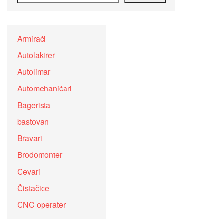
Armirači
Autolakirer
Autolimar
Automehaničari
Bagerista
bastovan
Bravari
Brodomonter
Cevari
Čistačice
CNC operater