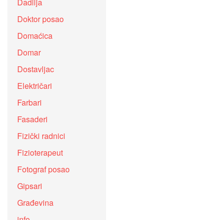
Dadilja
Doktor posao
Domaćica
Domar
Dostavljac
Električari
Farbari
Fasaderi
Fizički radnici
Fizioterapeut
Fotograf posao
Gipsari
Građevina
info