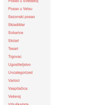
Posao u Švedskoj
Posao u Velsu
Sezonski posao
Skladištar
Sobarice
Stolari
Tesari
Trgovac
Ugostiteljstvo
Uncategorized
Varioci
Vaspitačica
Vešeraj
Viljuškarista