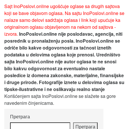
Sajt InoPoslovi.online ugošćuje oglase sa drugih sajtova
koji se bave objavom oglasa. Na sajtu InoPoslovi.online se
nalaze samo delovi sadržaja oglasa i link koji upućuje ka
originalnom oglasu objavljenom na nekom od sajtova -
izvora.
InoPoslovi.online nije poslodavac, agencija, niti
posrednik u pronalaženju posla. InoPoslovi.online se
odriče bilo kakve odgovornosti za tačnost iznetih
podataka u delovima oglasa koje prenosi.
Uredništvo
sajta InoPoslovi.online nije autor oglasa te ne snosi
bilo kakvu odgovornost za eventualno nastale
posledice iz domena zakonske, materijalne, finansijske
i druge prirode. Fotografije iznete u delovima oglasa su
tipske-ilustrativne i ne oslikavaju realno stanje
Korišćenjem sajta InoPoslovi.online se slažete sa gore
navedenim činjenicama.
Претрага
Претрага