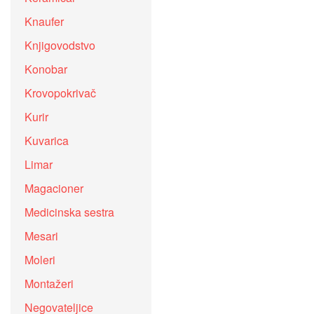
Knaufer
Knjigovodstvo
Konobar
Krovopokrivač
Kurir
Kuvarica
Limar
Magacioner
Medicinska sestra
Mesari
Moleri
Montažeri
Negovateljice