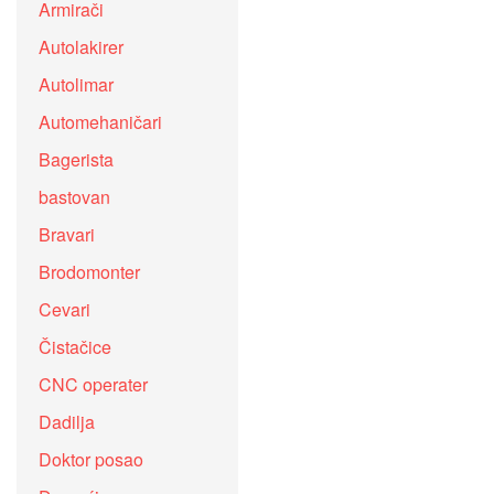
Armirači
Autolakirer
Autolimar
Automehaničari
Bagerista
bastovan
Bravari
Brodomonter
Cevari
Čistačice
CNC operater
Dadilja
Doktor posao