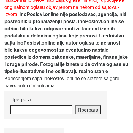
originalnom oglasu objavljenom na nekom od sajtova -
izvora.
InoPoslovi.online nije poslodavac, agencija, niti
posrednik u pronalaženju posla. InoPoslovi.online se
odriče bilo kakve odgovornosti za tačnost iznetih
podataka u delovima oglasa koje prenosi.
Uredništvo
sajta InoPoslovi.online nije autor oglasa te ne snosi
bilo kakvu odgovornost za eventualno nastale
posledice iz domena zakonske, materijalne, finansijske
i druge prirode. Fotografije iznete u delovima oglasa su
tipske-ilustrativne i ne oslikavaju realno stanje
Korišćenjem sajta InoPoslovi.online se slažete sa gore
navedenim činjenicama.
Претрага
Претрага