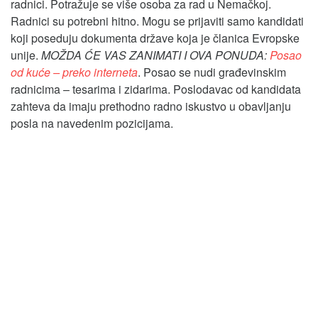
radnici. Potražuje se više osoba za rad u Nemačkoj.
Radnici su potrebni hitno. Mogu se prijaviti samo kandidati
koji poseduju dokumenta države koja je članica Evropske
unije.
MOŽDA ĆE VAS ZANIMATI I OVA PONUDA:
Posao
od kuće – preko interneta
. Posao se nudi građevinskim
radnicima – tesarima i zidarima. Poslodavac od kandidata
zahteva da imaju prethodno radno iskustvo u obavljanju
posla na navedenim pozicijama.