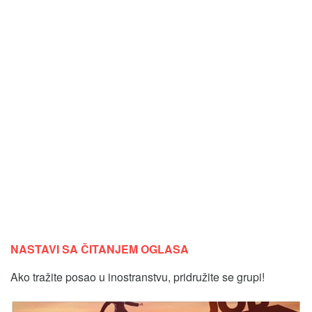
NASTAVI SA ČITANJEM OGLASA
Ako tražite posao u inostranstvu, pridružite se grupi!