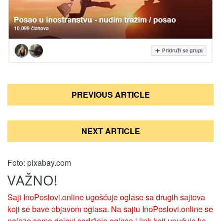
Кретање
PREVIOUS ARTICLE
чланка
NEXT ARTICLE
Foto: pixabay.com
VAŽNO!
Sajt InoPoslovi.online ugošćuje oglase sa drugih sajtova
koji se bave objavom oglasa. Na sajtu InoPoslovi.online se
nalaze samo delovi sadržaja oglasa i link koji upućuje ka