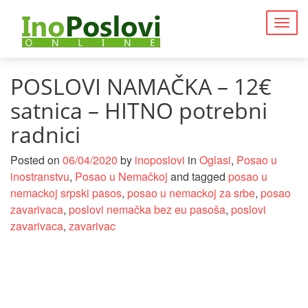
Togg
navig
POSLOVI NAMAČKA – 12€
satnica – HITNO potrebni
radnici
Posted on
06/04/2020
by
inoposlovi
in
Oglasi
,
Posao u
inostranstvu
,
Posao u Nemačkoj
and tagged
posao u
nemackoj srpski pasos
,
posao u nemackoj za srbe
,
posao
zavarivaca
,
poslovi nemačka bez eu pasoša
,
poslovi
zavarivaca
,
zavarivac