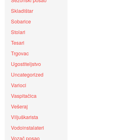
Sezonski posao
Skladištar
Sobarice
Stolari
Tesari
Trgovac
Ugostiteljstvo
Uncategorized
Varioci
Vaspitačica
Vešeraj
Viljuškarista
Vodoinstalateri
Vozač posao