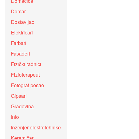
Domaćica
Domar
Dostavljac
Električari
Farbari
Fasaderi
Fizički radnici
Fizioterapeut
Fotograf posao
Gipsari
Građevina
info
Inženjer elektrotehnike
Keramičar