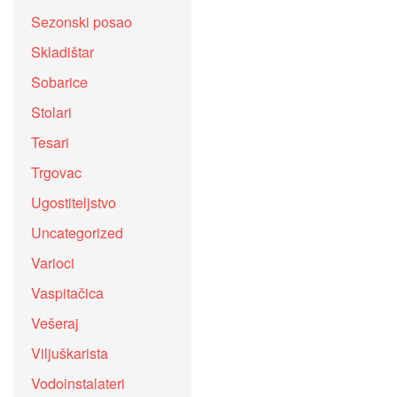
Sezonski posao
Skladištar
Sobarice
Stolari
Tesari
Trgovac
Ugostiteljstvo
Uncategorized
Varioci
Vaspitačica
Vešeraj
Viljuškarista
Vodoinstalateri