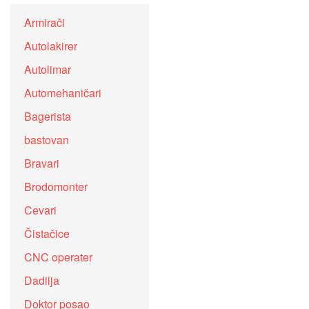
Armirači
Autolakirer
Autolimar
Automehaničari
Bagerista
bastovan
Bravari
Brodomonter
Cevari
Čistačice
CNC operater
Dadilja
Doktor posao