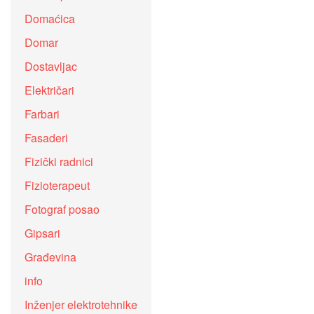
Domaćica
Domar
Dostavljac
Električari
Farbari
Fasaderi
Fizički radnici
Fizioterapeut
Fotograf posao
Gipsari
Građevina
info
Inženjer elektrotehnike