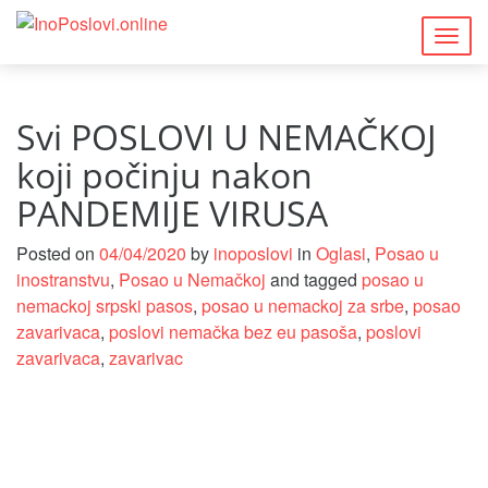
Togg
navig
Svi POSLOVI U NEMAČKOJ
koji počinju nakon
PANDEMIJE VIRUSA
Posted on
04/04/2020
by
inoposlovi
in
Oglasi
,
Posao u
inostranstvu
,
Posao u Nemačkoj
and tagged
posao u
nemackoj srpski pasos
,
posao u nemackoj za srbe
,
posao
zavarivaca
,
poslovi nemačka bez eu pasoša
,
poslovi
zavarivaca
,
zavarivac