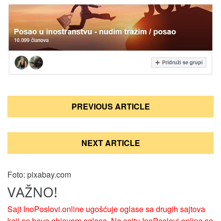
Кретање
PREVIOUS ARTICLE
чланка
NEXT ARTICLE
Foto: pixabay.com
VAŽNO!
Sajt InoPoslovi.online ugošćuje oglase sa drugih sajtova
koji se bave objavom oglasa. Na sajtu InoPoslovi.online se