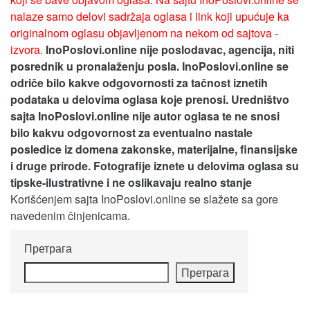
nalaze samo delovi sadržaja oglasa i link koji upućuje ka
originalnom oglasu objavljenom na nekom od sajtova -
izvora.
InoPoslovi.online nije poslodavac, agencija, niti
posrednik u pronalaženju posla. InoPoslovi.online se
odriče bilo kakve odgovornosti za tačnost iznetih
podataka u delovima oglasa koje prenosi.
Uredništvo
sajta InoPoslovi.online nije autor oglasa te ne snosi
bilo kakvu odgovornost za eventualno nastale
posledice iz domena zakonske, materijalne, finansijske
i druge prirode. Fotografije iznete u delovima oglasa su
tipske-ilustrativne i ne oslikavaju realno stanje
Korišćenjem sajta InoPoslovi.online se slažete sa gore
navedenim činjenicama.
Претрага
Претрага