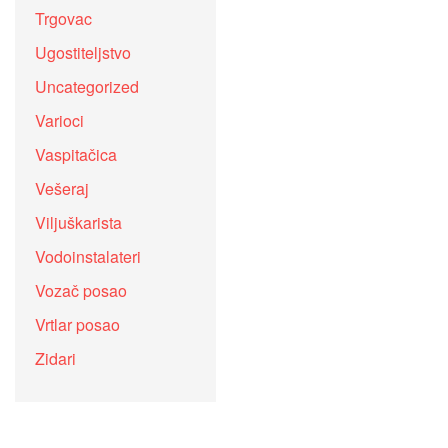
Trgovac
Ugostiteljstvo
Uncategorized
Varioci
Vaspitačica
Vešeraj
Viljuškarista
Vodoinstalateri
Vozač posao
Vrtlar posao
Zidari