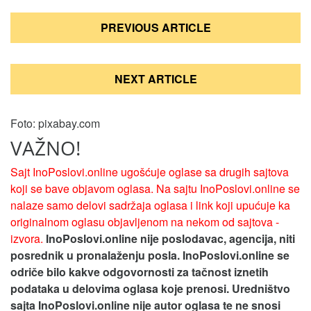
Кретање
PREVIOUS ARTICLE
чланка
NEXT ARTICLE
Foto: pixabay.com
VAŽNO!
Sajt InoPoslovi.online ugošćuje oglase sa drugih sajtova
koji se bave objavom oglasa. Na sajtu InoPoslovi.online se
nalaze samo delovi sadržaja oglasa i link koji upućuje ka
originalnom oglasu objavljenom na nekom od sajtova -
izvora.
InoPoslovi.online nije poslodavac, agencija, niti
posrednik u pronalaženju posla. InoPoslovi.online se
odriče bilo kakve odgovornosti za tačnost iznetih
podataka u delovima oglasa koje prenosi.
Uredništvo
sajta InoPoslovi.online nije autor oglasa te ne snosi