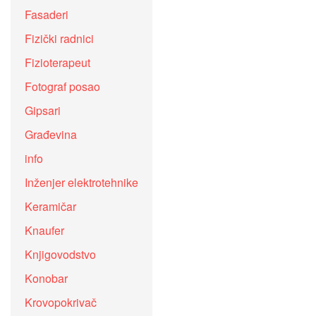
Fasaderi
Fizički radnici
Fizioterapeut
Fotograf posao
Gipsari
Građevina
info
Inženjer elektrotehnike
Keramičar
Knaufer
Knjigovodstvo
Konobar
Krovopokrivač