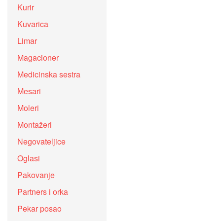
Kurir
Kuvarica
Limar
Magacioner
Medicinska sestra
Mesari
Moleri
Montažeri
Negovateljice
Oglasi
Pakovanje
Partners i orka
Pekar posao