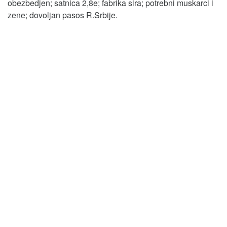
obezbedjen; satnica 2,8e; fabrika sira; potrebni muskarci i
zene; dovoljan pasos R.Srbije.