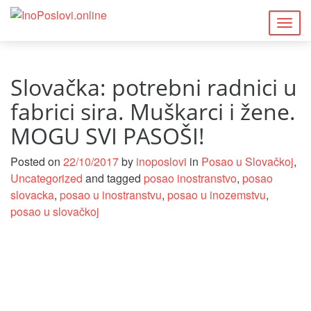
Togg
navig
Slovačka: potrebni radnici u
fabrici sira. Muškarci i žene.
MOGU SVI PASOŠI!
Posted on
22/10/2017
by
inoposlovi
in
Posao u Slovačkoj
,
Uncategorized
and tagged
posao inostranstvo
,
posao
slovacka
,
posao u inostranstvu
,
posao u inozemstvu
,
posao u slovačkoj