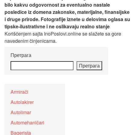
bilo kakvu odgovornost za eventualno nastale
posledice iz domena zakonske, materijalne, finansijske
i druge prirode. Fotografije iznete u delovima oglasa su
tipske-ilustrativne i ne oslikavaju realno stanje
Korišćenjem sajta InoPoslovi.online se slažete sa gore
navedenim činjenicama.
Претрага
Претрага
Armirači
Autolakirer
Autolimar
Automehaničari
Bagerista