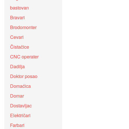
bastovan
Bravari
Brodomonter
Cevari
Čistačice
CNC operater
Dadilja
Doktor posao
Domaćica
Domar
Dostavljac
Električari
Farbari