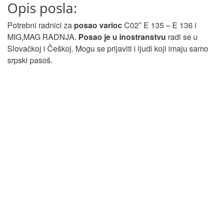
Opis posla:
Potrebni radnici za
posao varioc
C02″ E 135 – E 136 i
MIG,MAG RADNJA.
Posao je u inostranstvu
radi se u
Slovačkoj i Češkoj. Mogu se prijaviti i ljudi koji imaju samo
srpski pasoš.