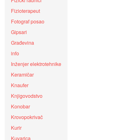
Fizički radnici
Fizioterapeut
Fotograf posao
Gipsari
Građevina
info
Inženjer elektrotehnike
Keramičar
Knaufer
Knjigovodstvo
Konobar
Krovopokrivač
Kurir
Kuvarica