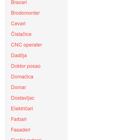
Bravari
Brodomonter
Cevari
Čistačice
CNC operater
Dadilja
Doktor posao
Domaćica
Domar
Dostavljac
Električari
Farbari
Fasaderi