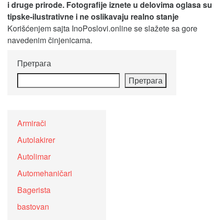
i druge prirode. Fotografije iznete u delovima oglasa su
tipske-ilustrativne i ne oslikavaju realno stanje
Korišćenjem sajta InoPoslovi.online se slažete sa gore
navedenim činjenicama.
Претрага
Претрага
Armirači
Autolakirer
Autolimar
Automehaničari
Bagerista
bastovan