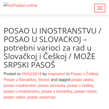
Togg
navig
POSAO U INOSTRANSTVU /
POSAO U SLOVACKOJ –
potrebni varioci za rad u
Slovačkoj i Češkoj / MOŽE
SRPSKI PASOŠ
Posted on
09/02/2018
by
inoposlovi
in
Posao u Češkoj
,
Posao u Slovačkoj
,
Varioci
and tagged
posao ceska
,
posao inostranstvo
,
posao slovacka
,
posao u češkoj
,
posao u inostranstvu
,
posao u slovačkoj
,
posao varioc
,
posao vatioc
,
posao zavarivac