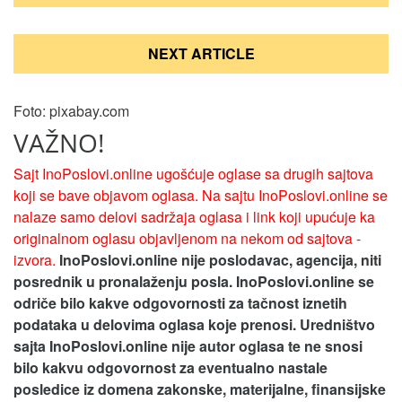
NEXT ARTICLE
Foto: pixabay.com
VAŽNO!
Sajt InoPoslovi.online ugošćuje oglase sa drugih sajtova
koji se bave objavom oglasa. Na sajtu InoPoslovi.online se
nalaze samo delovi sadržaja oglasa i link koji upućuje ka
originalnom oglasu objavljenom na nekom od sajtova -
izvora.
InoPoslovi.online nije poslodavac, agencija, niti
posrednik u pronalaženju posla. InoPoslovi.online se
odriče bilo kakve odgovornosti za tačnost iznetih
podataka u delovima oglasa koje prenosi.
Uredništvo
sajta InoPoslovi.online nije autor oglasa te ne snosi
bilo kakvu odgovornost za eventualno nastale
posledice iz domena zakonske, materijalne, finansijske