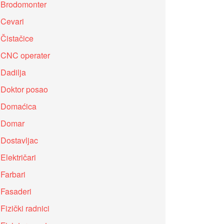
Brodomonter
Cevari
Čistačice
CNC operater
Dadilja
Doktor posao
Domaćica
Domar
Dostavljac
Električari
Farbari
Fasaderi
Fizički radnici