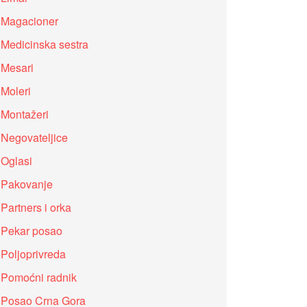
Magacioner
Medicinska sestra
Mesari
Moleri
Montažeri
Negovateljice
Oglasi
Pakovanje
Partners i orka
Pekar posao
Poljoprivreda
Pomoćni radnik
Posao Crna Gora