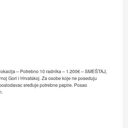
lokacija – Potrebno 10 radnika – 1.200€ – SMEŠTAJ,
noj Gori i Hrvatskoj. Za osobe koje ne poseduju
 poslodavac sređuje potrebne papire. Posao
m.