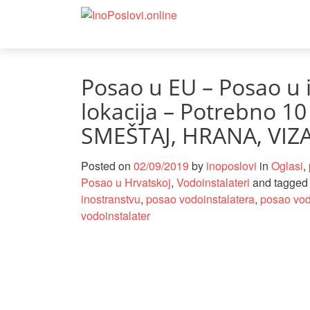
Posao u EU – Posao u 
lokacija – Potrebno 10
SMEŠTAJ, HRANA, VIZ
Posted on
02/09/2019
by
inoposlovi
in
Oglasi
,
Posao u Hrvatskoj
,
Vodoinstalateri
and tagge
inostranstvu
,
posao vodoinstalatera
,
posao vod
vodoinstalater