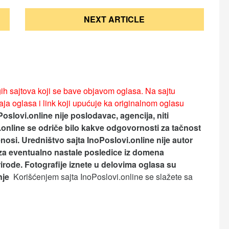
NEXT ARTICLE
ih sajtova koji se bave objavom oglasa. Na sajtu
ja oglasa i link koji upućuje ka originalnom oglasu
Poslovi.online nije poslodavac, agencija, niti
.online se odriče bilo kakve odgovornosti za tačnost
nosi.
Uredništvo sajta InoPoslovi.online nije autor
za eventualno nastale posledice iz domena
rirode. Fotografije iznete u delovima oglasa su
anje
Korišćenjem sajta InoPoslovi.online se slažete sa