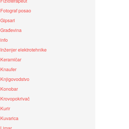
Fizioterapeut
Fotograf posao
Gipsari
Građevina
info
Inženjer elektrotehnike
Keramičar
Knaufer
Knjigovodstvo
Konobar
Krovopokrivač
Kurir
Kuvarica
Limar