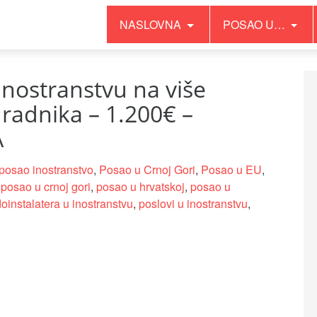
NASLOVNA
POSAO U…
inostranstvu na više
 radnika – 1.200€ –
A
posao inostranstvo
,
Posao u Crnoj Gori
,
Posao u EU
,
d
posao u crnoj gori
,
posao u hrvatskoj
,
posao u
oinstalatera u inostranstvu
,
poslovi u inostranstvu
,