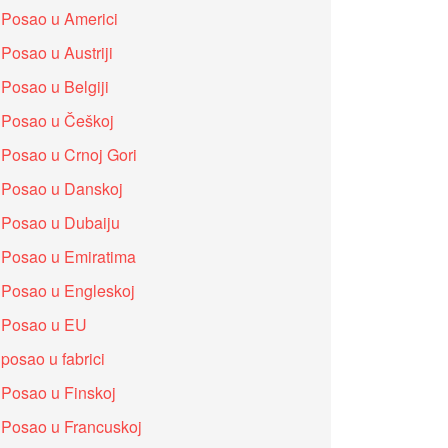
Posao u Americi
Posao u Austriji
Posao u Belgiji
Posao u Češkoj
Posao u Crnoj Gori
Posao u Danskoj
Posao u Dubaiju
Posao u Emiratima
Posao u Engleskoj
Posao u EU
posao u fabrici
Posao u Finskoj
Posao u Francuskoj