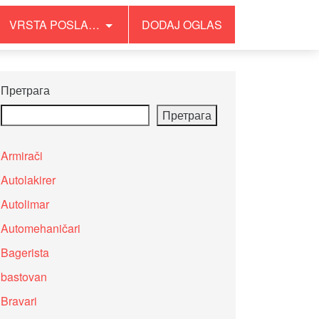
VRSTA POSLA…
DODAJ OGLAS
Претрага
Претрага
Armirači
Autolakirer
Autolimar
Automehaničari
Bagerista
bastovan
Bravari