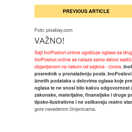
Кретање
PREVIOUS ARTICLE
чланка
Foto: pixabay.com
VAŽNO!
Sajt InoPoslovi.online ugošćuje oglase sa drug
InoPoslovi.online se nalaze samo delovi sadrža
objavljenom na nekom od sajtova - izvora.
Ino
posrednik u pronalaženju posla. InoPoslovi
iznetih podataka u delovima oglasa koje pre
oglasa te ne snosi bilo kakvu odgovornost 
zakonske, materijalne, finansijske i druge p
tipske-ilustrativne i ne oslikavaju realno st
gore navedenim činjenicama.