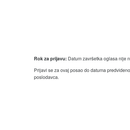
Rok za prijavu:
Datum završetka oglasa nije 
Prijavi se za ovaj posao do datuma predvidenog
poslodavca.