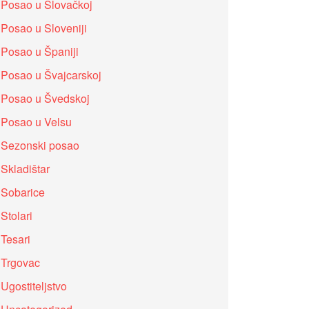
Posao u Slovačkoj
Posao u Sloveniji
Posao u Španiji
Posao u Švajcarskoj
Posao u Švedskoj
Posao u Velsu
Sezonski posao
Skladištar
Sobarice
Stolari
Tesari
Trgovac
Ugostiteljstvo