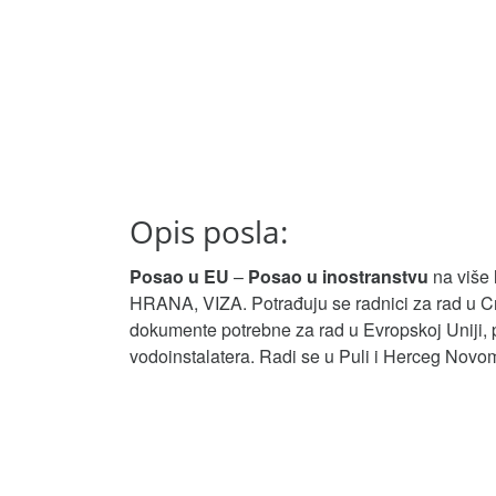
Opis posla:
Posao u EU
–
Posao u inostranstvu
na više 
HRANA, VIZA. Potrađuju se radnici za rad u Cr
dokumente potrebne za rad u Evropskoj Uniji,
vodoinstalatera. Radi se u Puli i Herceg Novo