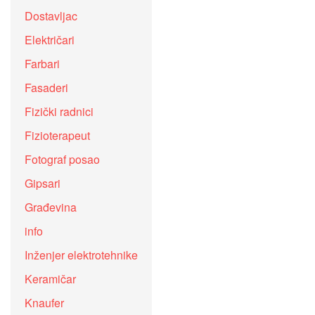
Dostavljac
Električari
Farbari
Fasaderi
Fizički radnici
Fizioterapeut
Fotograf posao
Gipsari
Građevina
info
Inženjer elektrotehnike
Keramičar
Knaufer