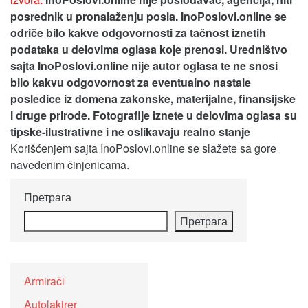
posrednik u pronalaženju posla. InoPoslovi.online se
odriče bilo kakve odgovornosti za tačnost iznetih
podataka u delovima oglasa koje prenosi.
Uredništvo
sajta InoPoslovi.online nije autor oglasa te ne snosi
bilo kakvu odgovornost za eventualno nastale
posledice iz domena zakonske, materijalne, finansijske
i druge prirode. Fotografije iznete u delovima oglasa su
tipske-ilustrativne i ne oslikavaju realno stanje
Korišćenjem sajta InoPoslovi.online se slažete sa gore
navedenim činjenicama.
Претрага
Претрага
Armirači
Autolakirer