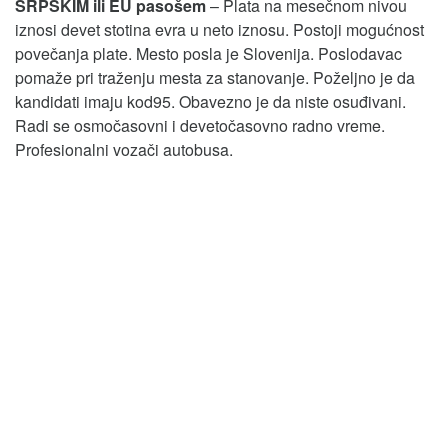
SRPSKIM ili EU pasošem
– Plata na mesečnom nivou
iznosi devet stotina evra u neto iznosu. Postoji mogućnost
povečanja plate. Mesto posla je Slovenija. Poslodavac
pomaže pri traženju mesta za stanovanje. Poželjno je da
kandidati imaju kod95. Obavezno je da niste osuđivani.
Radi se osmočasovni i devetočasovno radno vreme.
Profesionalni vozači autobusa.