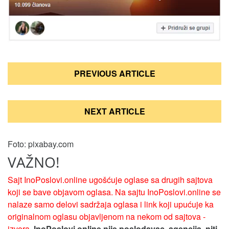
Кретање
PREVIOUS ARTICLE
чланка
NEXT ARTICLE
Foto: pixabay.com
VAŽNO!
Sajt InoPoslovi.online ugošćuje oglase sa drugih sajtova
koji se bave objavom oglasa. Na sajtu InoPoslovi.online se
nalaze samo delovi sadržaja oglasa i link koji upućuje ka
originalnom oglasu objavljenom na nekom od sajtova -
izvora.
InoPoslovi.online nije poslodavac, agencija, niti