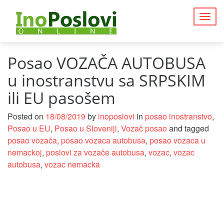
Togg
navig
Posao VOZAČA AUTOBUSA
u inostranstvu sa SRPSKIM
ili EU pasošem
Posted on
18/08/2019
by
inoposlovi
in
posao inostranstvo
,
Posao u EU
,
Posao u Sloveniji
,
Vozač posao
and tagged
posao vozača
,
posao vozaca autobusa
,
posao vozaca u
nemackoj
,
poslovi za vozače autobusa
,
vozac
,
vozac
autobusa
,
vozac nemacka