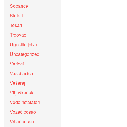
Sobarice
Stolari
Tesari
Trgovac
Ugostiteljstvo
Uncategorized
Varioci
Vaspitačica
Vešeraj
Viljuškarista
Vodoinstalateri
Vozač posao
Vrtlar posao