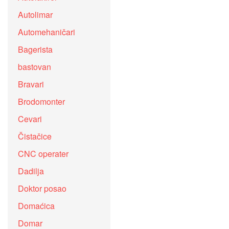
Autolimar
Automehaničari
Bagerista
bastovan
Bravari
Brodomonter
Cevari
Čistačice
CNC operater
Dadilja
Doktor posao
Domaćica
Domar