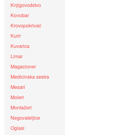
Knjigovodstvo
Konobar
Krovopokrivač
Kurir
Kuvarica
Limar
Magacioner
Medicinska sestra
Mesari
Moleri
Montažeri
Negovateljice
Oglasi