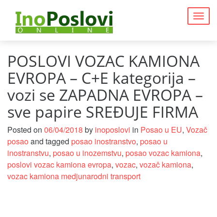
Togg
navig
POSLOVI VOZAC KAMIONA
EVROPA – C+E kategorija –
vozi se ZAPADNA EVROPA –
sve papire SREĐUJE FIRMA
Posted on
06/04/2018
by
inoposlovi
in
Posao u EU
,
Vozač
posao
and tagged
posao inostranstvo
,
posao u
inostranstvu
,
posao u inozemstvu
,
posao vozac kamiona
,
poslovi vozac kamiona evropa
,
vozac
,
vozač kamiona
,
vozac kamiona medjunarodni transport