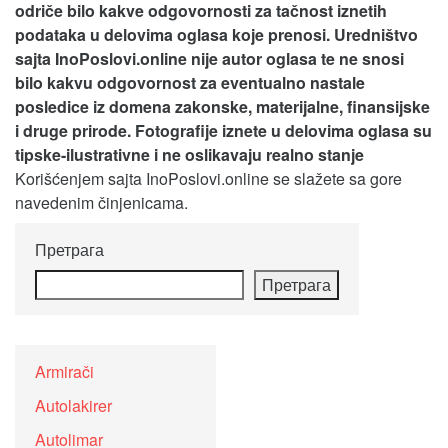
odriče bilo kakve odgovornosti za tačnost iznetih
podataka u delovima oglasa koje prenosi.
Uredništvo
sajta InoPoslovi.online nije autor oglasa te ne snosi
bilo kakvu odgovornost za eventualno nastale
posledice iz domena zakonske, materijalne, finansijske
i druge prirode. Fotografije iznete u delovima oglasa su
tipske-ilustrativne i ne oslikavaju realno stanje
Korišćenjem sajta InoPoslovi.online se slažete sa gore
navedenim činjenicama.
Претрага
Претрага
Armirači
Autolakirer
Autolimar