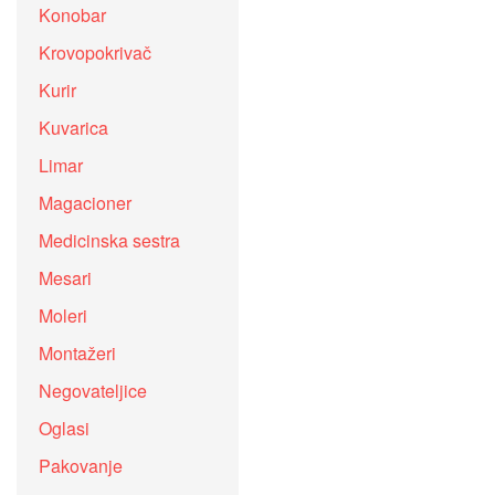
Konobar
Krovopokrivač
Kurir
Kuvarica
Limar
Magacioner
Medicinska sestra
Mesari
Moleri
Montažeri
Negovateljice
Oglasi
Pakovanje