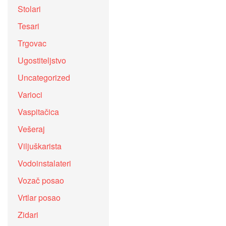
Stolari
Tesari
Trgovac
Ugostiteljstvo
Uncategorized
Varioci
Vaspitačica
Vešeraj
Viljuškarista
Vodoinstalateri
Vozač posao
Vrtlar posao
Zidari