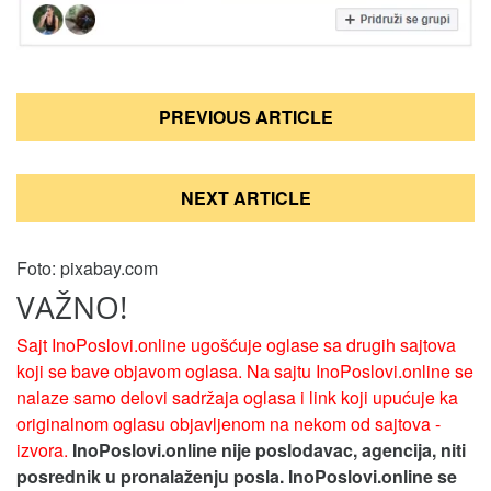
Кретање
PREVIOUS ARTICLE
чланка
NEXT ARTICLE
Foto: pixabay.com
VAŽNO!
Sajt InoPoslovi.online ugošćuje oglase sa drugih sajtova
koji se bave objavom oglasa. Na sajtu InoPoslovi.online se
nalaze samo delovi sadržaja oglasa i link koji upućuje ka
originalnom oglasu objavljenom na nekom od sajtova -
izvora.
InoPoslovi.online nije poslodavac, agencija, niti
posrednik u pronalaženju posla. InoPoslovi.online se