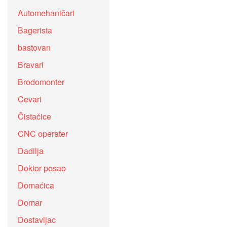
Automehaničari
Bagerista
bastovan
Bravari
Brodomonter
Cevari
Čistačice
CNC operater
Dadilja
Doktor posao
Domaćica
Domar
Dostavljac