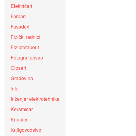
Električari
Farbari
Fasaderi
Fizički radnici
Fizioterapeut
Fotograf posao
Gipsari
Građevina
info
Inženjer elektrotehnike
Keramičar
Knaufer
Knjigovodstvo