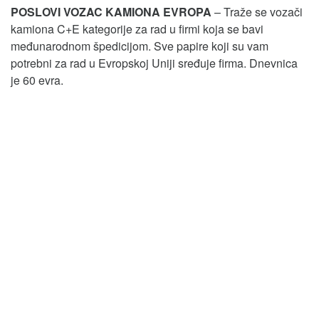
POSLOVI VOZAC KAMIONA EVROPA
– Traže se vozači
kamiona C+E kategorije za rad u firmi koja se bavi
međunarodnom špedicijom. Sve papire koji su vam
potrebni za rad u Evropskoj Uniji sređuje firma. Dnevnica
je 60 evra.