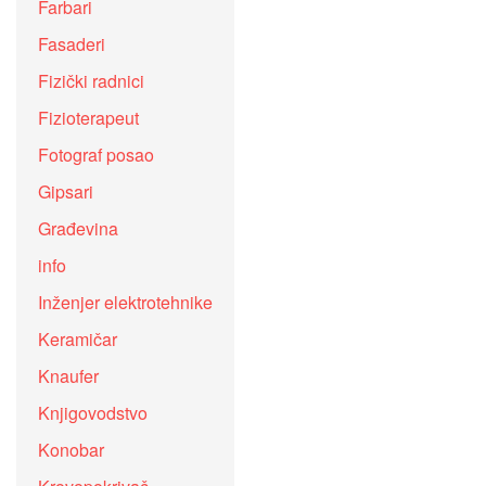
Farbari
Fasaderi
Fizički radnici
Fizioterapeut
Fotograf posao
Gipsari
Građevina
info
Inženjer elektrotehnike
Keramičar
Knaufer
Knjigovodstvo
Konobar