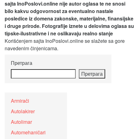
sajta InoPoslovi.online nije autor oglasa te ne snosi
bilo kakvu odgovornost za eventualno nastale
posledice iz domena zakonske, materijalne, finansijske
i druge prirode. Fotografije iznete u delovima oglasa su
tipske-ilustrativne i ne oslikavaju realno stanje
Korišćenjem sajta InoPoslovi.online se slažete sa gore
navedenim činjenicama.
Претрага
Претрага
Armirači
Autolakirer
Autolimar
Automehaničari