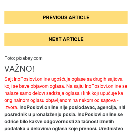
Кретање
PREVIOUS ARTICLE
чланка
NEXT ARTICLE
Foto: pixabay.com
VAŽNO!
Sajt InoPoslovi.online ugošćuje oglase sa drugih sajtova
koji se bave objavom oglasa. Na sajtu InoPoslovi.online se
nalaze samo delovi sadržaja oglasa i link koji upućuje ka
originalnom oglasu objavljenom na nekom od sajtova -
izvora.
InoPoslovi.online nije poslodavac, agencija, niti
posrednik u pronalaženju posla. InoPoslovi.online se
odriče bilo kakve odgovornosti za tačnost iznetih
podataka u delovima oglasa koje prenosi.
Uredništvo