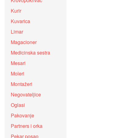
Krovopokrivač
Kurir
Kuvarica
Limar
Magacioner
Medicinska sestra
Mesari
Moleri
Montažeri
Negovateljice
Oglasi
Pakovanje
Partners i orka
Pekar posao