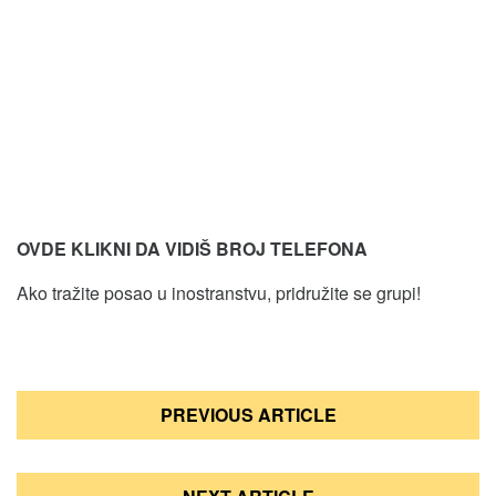
OVDE KLIKNI DA VIDIŠ BROJ TELEFONA
Ako tražite posao u inostranstvu, pridružite se grupi!
Кретање
PREVIOUS ARTICLE
чланка