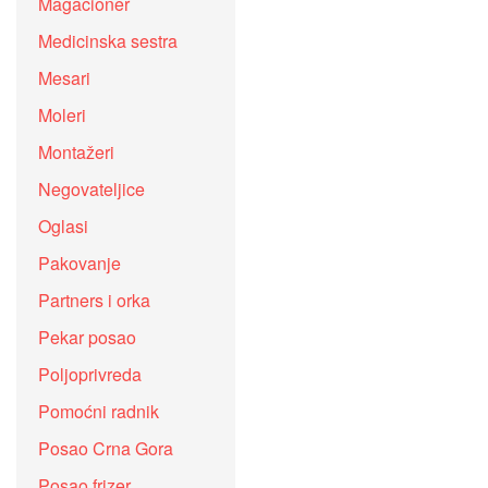
Magacioner
Medicinska sestra
Mesari
Moleri
Montažeri
Negovateljice
Oglasi
Pakovanje
Partners i orka
Pekar posao
Poljoprivreda
Pomoćni radnik
Posao Crna Gora
Posao frizer