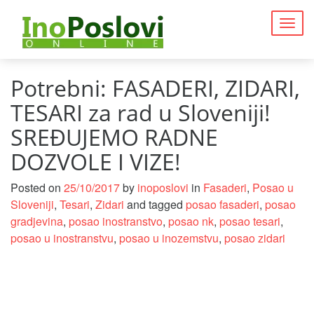
Togg
navig
Potrebni: FASADERI, ZIDARI,
TESARI za rad u Sloveniji!
SREĐUJEMO RADNE
DOZVOLE I VIZE!
Posted on
25/10/2017
by
inoposlovi
in
Fasaderi
,
Posao u
Sloveniji
,
Tesari
,
Zidari
and tagged
posao fasaderi
,
posao
gradjevina
,
posao inostranstvo
,
posao nk
,
posao tesari
,
posao u inostranstvu
,
posao u inozemstvu
,
posao zidari