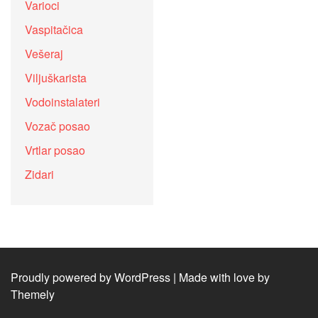
Varioci
Vaspitačica
Vešeraj
Viljuškarista
Vodoinstalateri
Vozač posao
Vrtlar posao
Zidari
Proudly powered by WordPress
|
Made with love by
Themely