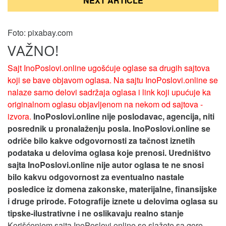
NEXT ARTICLE
Foto: pixabay.com
VAŽNO!
Sajt InoPoslovi.online ugošćuje oglase sa drugih sajtova
koji se bave objavom oglasa. Na sajtu InoPoslovi.online se
nalaze samo delovi sadržaja oglasa i link koji upućuje ka
originalnom oglasu objavljenom na nekom od sajtova -
izvora.
InoPoslovi.online nije poslodavac, agencija, niti
posrednik u pronalaženju posla. InoPoslovi.online se
odriče bilo kakve odgovornosti za tačnost iznetih
podataka u delovima oglasa koje prenosi.
Uredništvo
sajta InoPoslovi.online nije autor oglasa te ne snosi
bilo kakvu odgovornost za eventualno nastale
posledice iz domena zakonske, materijalne, finansijske
i druge prirode. Fotografije iznete u delovima oglasa su
tipske-ilustrativne i ne oslikavaju realno stanje
Korišćenjem sajta InoPoslovi.online se slažete sa gore