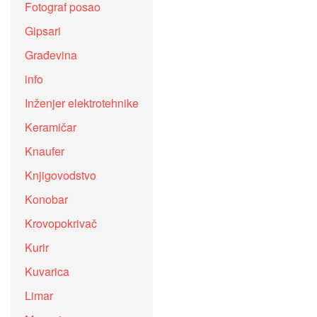
Fotograf posao
Gipsari
Građevina
info
Inženjer elektrotehnike
Keramičar
Knaufer
Knjigovodstvo
Konobar
Krovopokrivač
Kurir
Kuvarica
Limar