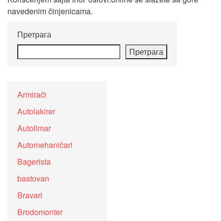
navedenim činjenicama.
Претрага
Претрага
Armirači
Autolakirer
Autolimar
Automehaničari
Bagerista
bastovan
Bravari
Brodomonter