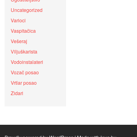
Uncategorized
Varioci
Vaspitačica
Vešeraj
Viljuškarista
Vodoinstalateri
Vozač posao
Vrtlar posao
Zidari