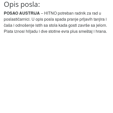
Opis posla:
POSAO AUSTRIJA
– HITNO potreban radnik za rad u
poslastičarnici. U opis posla spada pranje prljavih tanjira i
čaša i odnošenje istih sa stola kada gosti završe sa jelom.
Plata iznosi hiljadu i dve stotine evra plus smeštaj i hrana.