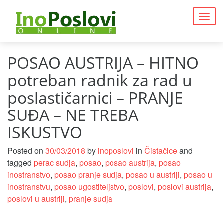
Togg
navig
POSAO AUSTRIJA – HITNO
potreban radnik za rad u
poslastičarnici – PRANJE
SUĐA – NE TREBA
ISKUSTVO
Posted on
30/03/2018
by
inoposlovi
in
Čistačice
and
tagged
perac sudja
,
posao
,
posao austrija
,
posao
inostranstvo
,
posao pranje sudja
,
posao u austriji
,
posao u
inostranstvu
,
posao ugostiteljstvo
,
poslovi
,
poslovi austrija
,
poslovi u austriji
,
pranje sudja