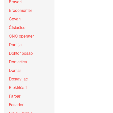
Bravari
Brodomonter
Cevari
Čistačice
CNC operater
Dadilja
Doktor posao
Domaćica
Domar
Dostavljac
Električari
Farbari
Fasaderi