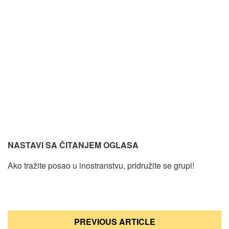
NASTAVI SA ČITANJEM OGLASA
Ako tražite posao u inostranstvu, pridružite se grupi!
Кретање
PREVIOUS ARTICLE
чланка