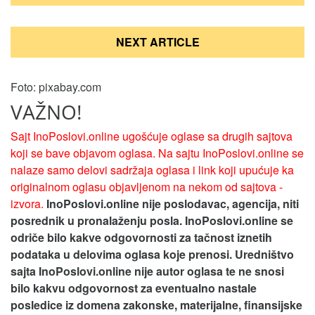
NEXT ARTICLE
Foto: pixabay.com
VAŽNO!
Sajt InoPoslovi.online ugošćuje oglase sa drugih sajtova
koji se bave objavom oglasa. Na sajtu InoPoslovi.online se
nalaze samo delovi sadržaja oglasa i link koji upućuje ka
originalnom oglasu objavljenom na nekom od sajtova -
izvora.
InoPoslovi.online nije poslodavac, agencija, niti
posrednik u pronalaženju posla. InoPoslovi.online se
odriče bilo kakve odgovornosti za tačnost iznetih
podataka u delovima oglasa koje prenosi.
Uredništvo
sajta InoPoslovi.online nije autor oglasa te ne snosi
bilo kakvu odgovornost za eventualno nastale
posledice iz domena zakonske, materijalne, finansijske