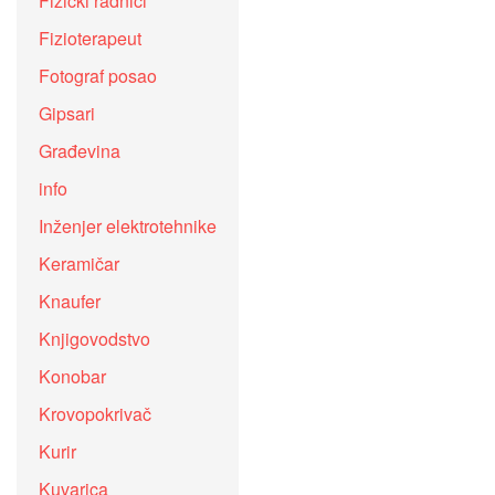
Fizički radnici
Fizioterapeut
Fotograf posao
Gipsari
Građevina
info
Inženjer elektrotehnike
Keramičar
Knaufer
Knjigovodstvo
Konobar
Krovopokrivač
Kurir
Kuvarica