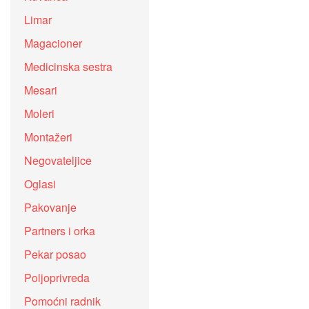
Limar
Magacioner
Medicinska sestra
Mesari
Moleri
Montažeri
Negovateljice
Oglasi
Pakovanje
Partners i orka
Pekar posao
Poljoprivreda
Pomoćni radnik