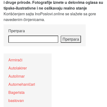
i druge prirode. Fotografije iznete u delovima oglasa su
tipske-ilustrativne i ne oslikavaju realno stanje
Korišćenjem sajta InoPoslovi.online se slažete sa gore
navedenim činjenicama.
Претрага
Претрага
Armirači
Autolakirer
Autolimar
Automehaničari
Bagerista
bastovan