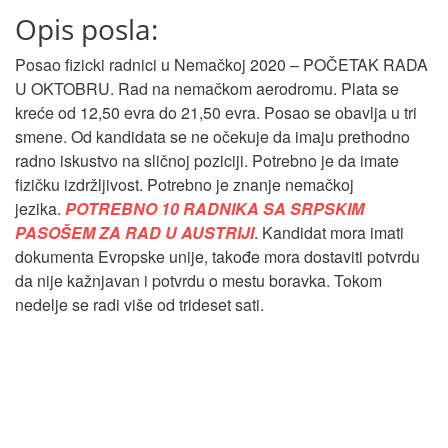
Opis posla:
Posao fizicki radnici u Nemačkoj 2020 – POČETAK RADA
U OKTOBRU. Rad na nemačkom aerodromu. Plata se
kreće od 12,50 evra do 21,50 evra. Posao se obavlja u tri
smene. Od kandidata se ne očekuje da imaju prethodno
radno iskustvo na sličnoj poziciji. Potrebno je da imate
fizičku izdržljivost. Potrebno je znanje nemačkoj
jezika.
POTREBNO 10 RADNIKA SA SRPSKIM
PASOŠEM ZA RAD U AUSTRIJI
. Kandidat mora imati
dokumenta Evropske unije, takođe mora dostaviti potvrdu
da nije kažnjavan i potvrdu o mestu boravka. Tokom
nedelje se radi više od trideset sati.