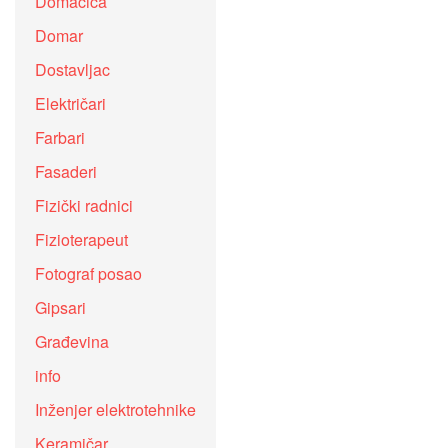
Domaćica
Domar
Dostavljac
Električari
Farbari
Fasaderi
Fizički radnici
Fizioterapeut
Fotograf posao
Gipsari
Građevina
info
Inženjer elektrotehnike
Keramičar