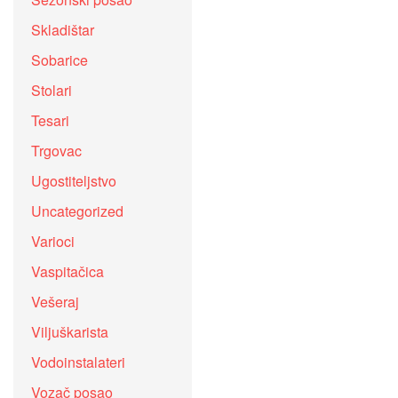
Skladištar
Sobarice
Stolari
Tesari
Trgovac
Ugostiteljstvo
Uncategorized
Varioci
Vaspitačica
Vešeraj
Viljuškarista
Vodoinstalateri
Vozač posao