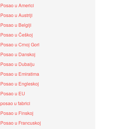
Posao u Americi
Posao u Austriji
Posao u Belgiji
Posao u Češkoj
Posao u Crnoj Gori
Posao u Danskoj
Posao u Dubaiju
Posao u Emiratima
Posao u Engleskoj
Posao u EU
posao u fabrici
Posao u Finskoj
Posao u Francuskoj