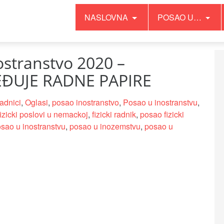
NASLOVNA
POSAO U…
nostranstvo 2020 –
ĐUJE RADNE PAPIRE
radnici
,
Oglasi
,
posao inostranstvo
,
Posao u inostranstvu
,
fizicki poslovi u nemackoj
,
fizicki radnik
,
posao fizicki
sao u inostranstvu
,
posao u inozemstvu
,
posao u