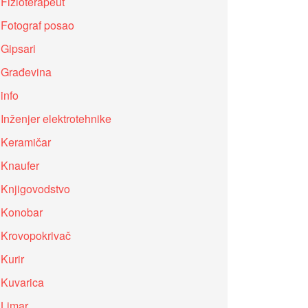
Fizioterapeut
Fotograf posao
Gipsari
Građevina
info
Inženjer elektrotehnike
Keramičar
Knaufer
Knjigovodstvo
Konobar
Krovopokrivač
Kurir
Kuvarica
Limar