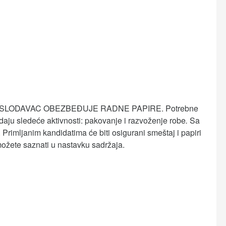
SLODAVAC OBEZBEĐUJE RADNE PAPIRE. Potrebne
aju sledeće aktivnosti: pakovanje i razvoženje robe
.
Sa
Primljanim kandidatima će biti osigurani smeštaj i papiri
možete saznati u nastavku sadržaja.