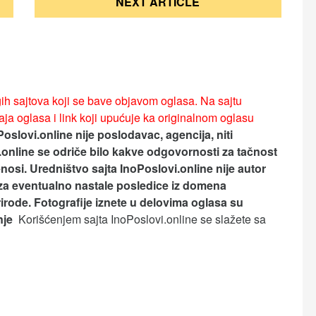
NEXT ARTICLE
ih sajtova koji se bave objavom oglasa. Na sajtu
ja oglasa i link koji upućuje ka originalnom oglasu
Poslovi.online nije poslodavac, agencija, niti
.online se odriče bilo kakve odgovornosti za tačnost
nosi.
Uredništvo sajta InoPoslovi.online nije autor
za eventualno nastale posledice iz domena
rirode. Fotografije iznete u delovima oglasa su
anje
Korišćenjem sajta InoPoslovi.online se slažete sa