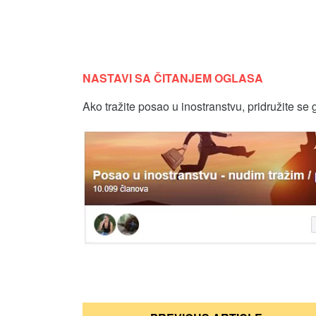
NASTAVI SA ČITANJEM OGLASA
Ako tražite posao u inostranstvu, pridružite se 
Кретање