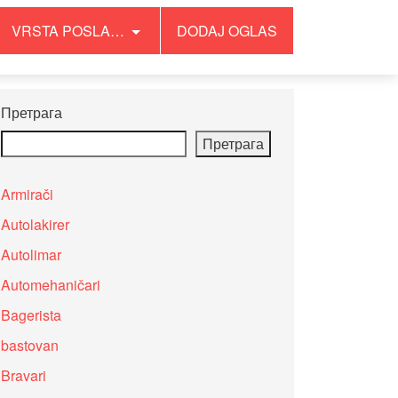
VRSTA POSLA…
DODAJ OGLAS
Претрага
Претрага
Armirači
Autolakirer
Autolimar
Automehaničari
Bagerista
bastovan
Bravari