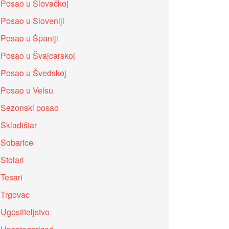
Posao u Slovačkoj
Posao u Sloveniji
Posao u Španiji
Posao u Švajcarskoj
Posao u Švedskoj
Posao u Velsu
Sezonski posao
Skladištar
Sobarice
Stolari
Tesari
Trgovac
Ugostiteljstvo