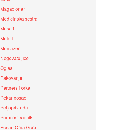
Magacioner
Medicinska sestra
Mesari
Moleri
Montažeri
Negovateljice
Oglasi
Pakovanje
Partners i orka
Pekar posao
Poljoprivreda
Pomoćni radnik
Posao Crna Gora