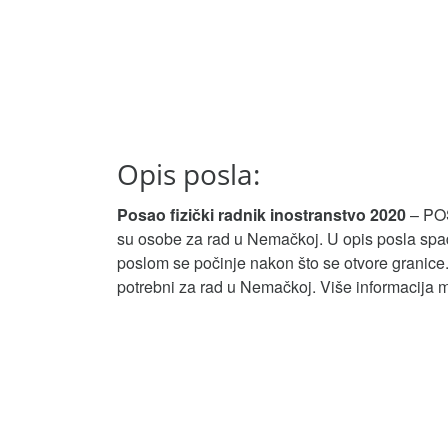
Opis posla:
Posao fizički radnik inostranstvo 2020
– PO
su osobe za rad u Nemačkoj. U opis posla spad
poslom se počinje nakon što se otvore granice. 
potrebni za rad u Nemačkoj. Više informacija 