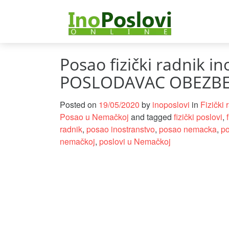
Posao fizički radnik i
POSLODAVAC OBEZBE
Posted on
19/05/2020
by
inoposlovi
in
Fizički 
Posao u Nemačkoj
and tagged
fizički poslovi
,
radnik
,
posao inostranstvo
,
posao nemacka
,
po
nemačkoj
,
poslovi u Nemačkoj