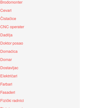
Brodomonter
Cevari
Čistačice
CNC operater
Dadilja
Doktor posao
Domaćica
Domar
Dostavljac
Električari
Farbari
Fasaderi
Fizički radnici