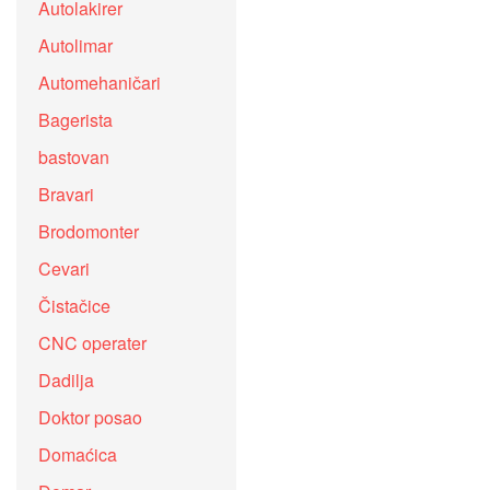
Autolakirer
Autolimar
Automehaničari
Bagerista
bastovan
Bravari
Brodomonter
Cevari
Čistačice
CNC operater
Dadilja
Doktor posao
Domaćica