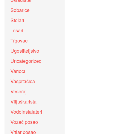
Sobarice
Stolari
Tesari
Trgovac
Ugostiteljstvo
Uncategorized
Varioci
Vaspitačica
Vešeraj
Viljuškarista
Vodoinstalateri
Vozač posao
Vrtlar posao