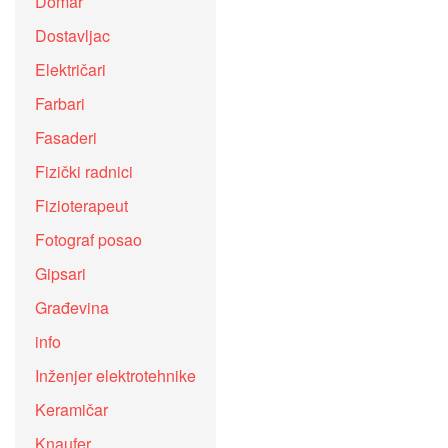
Domar
Dostavljac
Električari
Farbari
Fasaderi
Fizički radnici
Fizioterapeut
Fotograf posao
Gipsari
Građevina
info
Inženjer elektrotehnike
Keramičar
Knaufer