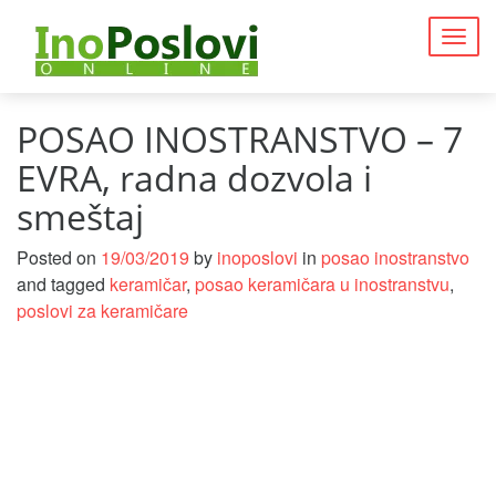
Togg
navig
POSAO INOSTRANSTVO – 7
EVRA, radna dozvola i
smeštaj
Posted on
19/03/2019
by
inoposlovi
in
posao inostranstvo
and tagged
keramičar
,
posao keramičara u inostranstvu
,
poslovi za keramičare