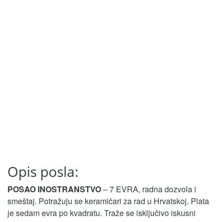
Opis posla:
POSAO INOSTRANSTVO
– 7 EVRA, radna dozvola i
smeštaj. Potražuju se keramičari za rad u Hrvatskoj. Plata
je sedam evra po kvadratu. Traže se isključivo iskusni