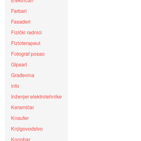
Električari
Farbari
Fasaderi
Fizički radnici
Fizioterapeut
Fotograf posao
Gipsari
Građevina
info
Inženjer elektrotehnike
Keramičar
Knaufer
Knjigovodstvo
Konobar