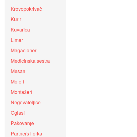
Krovopokrivač
Kurir
Kuvarica
Limar
Magacioner
Medicinska sestra
Mesari
Moleri
Montažeri
Negovateljice
Oglasi
Pakovanje
Partners i orka