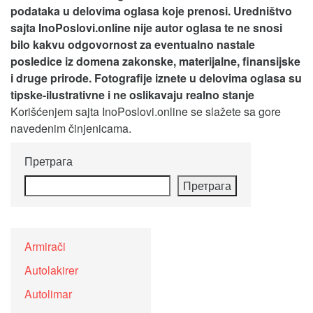
podataka u delovima oglasa koje prenosi.
Uredništvo
sajta InoPoslovi.online nije autor oglasa te ne snosi
bilo kakvu odgovornost za eventualno nastale
posledice iz domena zakonske, materijalne, finansijske
i druge prirode. Fotografije iznete u delovima oglasa su
tipske-ilustrativne i ne oslikavaju realno stanje
Korišćenjem sajta InoPoslovi.online se slažete sa gore
navedenim činjenicama.
Претрага
Претрага
Armirači
Autolakirer
Autolimar