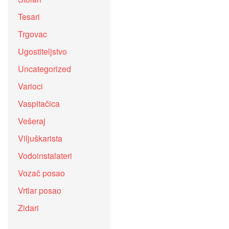
Tesari
Trgovac
Ugostiteljstvo
Uncategorized
Varioci
Vaspitačica
Vešeraj
Viljuškarista
Vodoinstalateri
Vozač posao
Vrtlar posao
Zidari