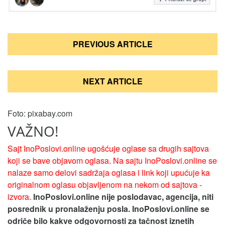
Кретање
PREVIOUS ARTICLE
чланка
NEXT ARTICLE
Foto: pixabay.com
VAŽNO!
Sajt InoPoslovi.online ugošćuje oglase sa drugih sajtova
koji se bave objavom oglasa. Na sajtu InoPoslovi.online se
nalaze samo delovi sadržaja oglasa i link koji upućuje ka
originalnom oglasu objavljenom na nekom od sajtova -
izvora.
InoPoslovi.online nije poslodavac, agencija, niti
posrednik u pronalaženju posla. InoPoslovi.online se
odriče bilo kakve odgovornosti za tačnost iznetih