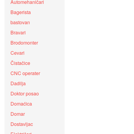
Automehaničari
Bagerista
bastovan
Bravari
Brodomonter
Cevari
Čistačice
CNC operater
Dadilja
Doktor posao
Domaćica
Domar
Dostavljac