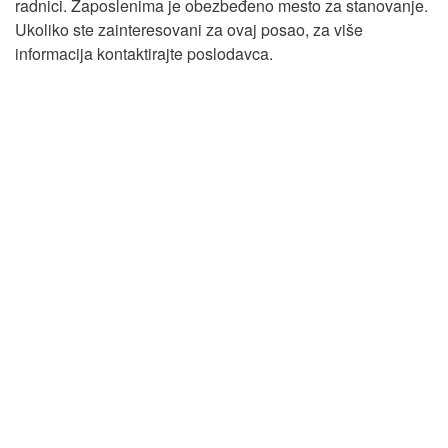
radnici. Zaposlenima je obezbeđeno mesto za stanovanje.
Ukoliko ste zainteresovani za ovaj posao, za više
informacija kontaktirajte poslodavca.