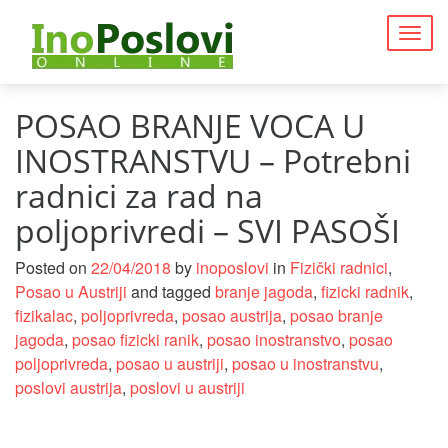
Togg
navig
POSAO BRANJE VOCA U
INOSTRANSTVU – Potrebni
radnici za rad na
poljoprivredi – SVI PASOŠI
Posted on
22/04/2018
by
inoposlovi
in
Fizički radnici
,
Posao u Austriji
and tagged
branje jagoda
,
fizicki radnik
,
fizikalac
,
poljoprivreda
,
posao austrija
,
posao branje
jagoda
,
posao fizicki ranik
,
posao inostranstvo
,
posao
poljoprivreda
,
posao u austriji
,
posao u inostranstvu
,
poslovi austrija
,
poslovi u austriji