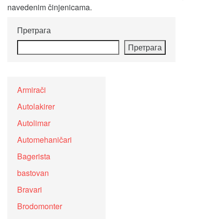
navedenim činjenicama.
Претрага
Претрага
Armirači
Autolakirer
Autolimar
Automehaničari
Bagerista
bastovan
Bravari
Brodomonter