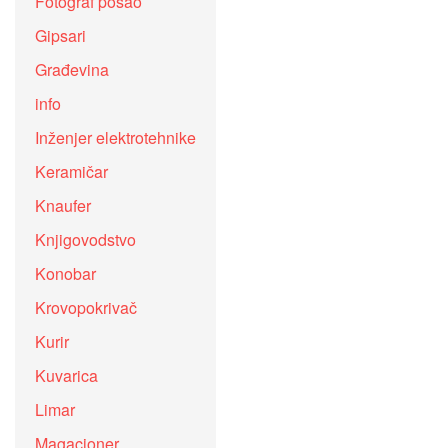
Fotograf posao
Gipsari
Građevina
info
Inženjer elektrotehnike
Keramičar
Knaufer
Knjigovodstvo
Konobar
Krovopokrivač
Kurir
Kuvarica
Limar
Magacioner