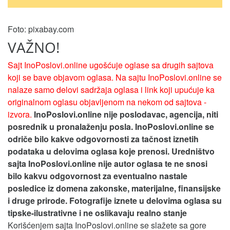
Foto: pixabay.com
VAŽNO!
Sajt InoPoslovi.online ugošćuje oglase sa drugih sajtova
koji se bave objavom oglasa. Na sajtu InoPoslovi.online se
nalaze samo delovi sadržaja oglasa i link koji upućuje ka
originalnom oglasu objavljenom na nekom od sajtova -
izvora.
InoPoslovi.online nije poslodavac, agencija, niti
posrednik u pronalaženju posla. InoPoslovi.online se
odriče bilo kakve odgovornosti za tačnost iznetih
podataka u delovima oglasa koje prenosi.
Uredništvo
sajta InoPoslovi.online nije autor oglasa te ne snosi
bilo kakvu odgovornost za eventualno nastale
posledice iz domena zakonske, materijalne, finansijske
i druge prirode. Fotografije iznete u delovima oglasa su
tipske-ilustrativne i ne oslikavaju realno stanje
Korišćenjem sajta InoPoslovi.online se slažete sa gore