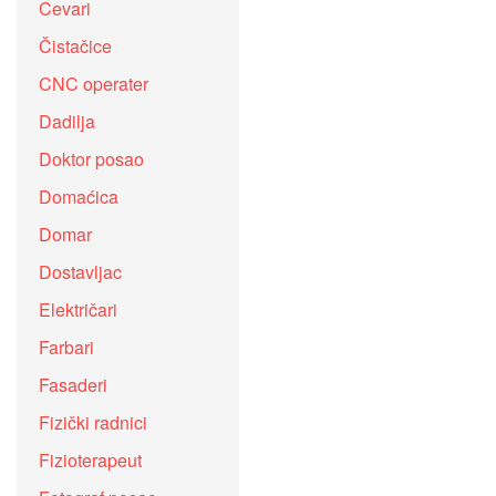
Cevari
Čistačice
CNC operater
Dadilja
Doktor posao
Domaćica
Domar
Dostavljac
Električari
Farbari
Fasaderi
Fizički radnici
Fizioterapeut