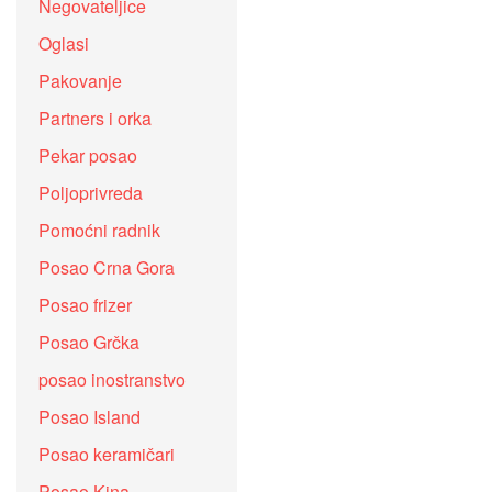
Negovateljice
Oglasi
Pakovanje
Partners i orka
Pekar posao
Poljoprivreda
Pomoćni radnik
Posao Crna Gora
Posao frizer
Posao Grčka
posao inostranstvo
Posao Island
Posao keramičari
Posao Kina