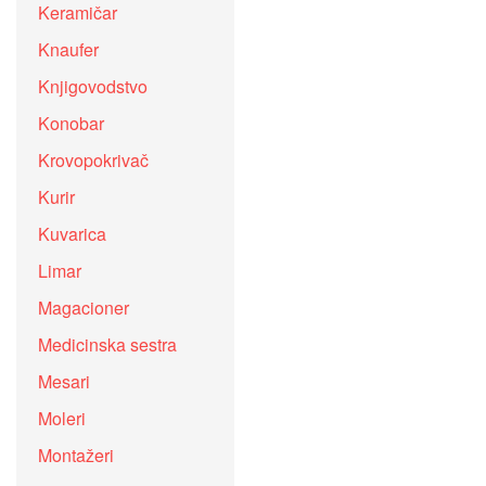
Keramičar
Knaufer
Knjigovodstvo
Konobar
Krovopokrivač
Kurir
Kuvarica
Limar
Magacioner
Medicinska sestra
Mesari
Moleri
Montažeri