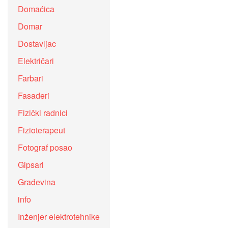
Domaćica
Domar
Dostavljac
Električari
Farbari
Fasaderi
Fizički radnici
Fizioterapeut
Fotograf posao
Gipsari
Građevina
info
Inženjer elektrotehnike