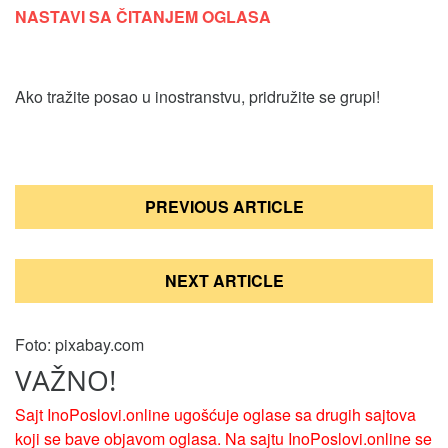
NASTAVI SA ČITANJEM OGLASA
Ako tražite posao u inostranstvu, pridružite se grupi!
Кретање
PREVIOUS ARTICLE
чланка
NEXT ARTICLE
Foto: pixabay.com
VAŽNO!
Sajt InoPoslovi.online ugošćuje oglase sa drugih sajtova
koji se bave objavom oglasa. Na sajtu InoPoslovi.online se