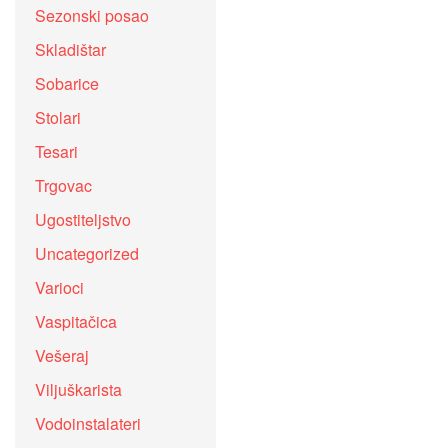
Sezonski posao
Skladištar
Sobarice
Stolari
Tesari
Trgovac
Ugostiteljstvo
Uncategorized
Varioci
Vaspitačica
Vešeraj
Viljuškarista
Vodoinstalateri