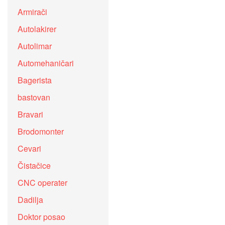
Armirači
Autolakirer
Autolimar
Automehaničari
Bagerista
bastovan
Bravari
Brodomonter
Cevari
Čistačice
CNC operater
Dadilja
Doktor posao