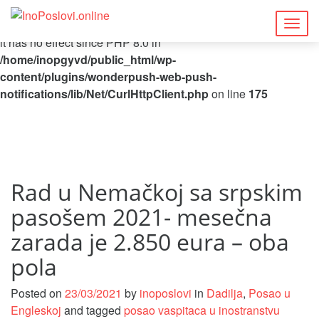
Deprecated
: Function curl_close() is deprecated since 8.5, as
Togg
it has no effect since PHP 8.0 in
navig
/home/inopgyvd/public_html/wp-
content/plugins/wonderpush-web-push-
notifications/lib/Net/CurlHttpClient.php
on line
175
Rad u Nemačkoj sa srpskim
pasošem 2021- mesečna
zarada je 2.850 eura – oba
pola
Posted on
23/03/2021
by
inoposlovi
in
Dadilja
,
Posao u
Engleskoj
and tagged
posao vaspitaca u inostranstvu