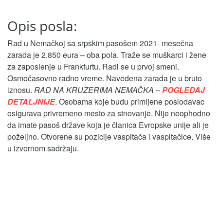
Opis posla:
Rad u Nemačkoj sa srpskim pasošem 2021- mesečna
zarada je 2.850 eura – oba pola. Traže se muškarci i žene
za zaposlenje u Frankfurtu. Radi se u prvoj smeni.
Osmočasovno radno vreme. Navedena zarada je u bruto
iznosu.
RAD NA KRUZERIMA NEMAČKA –
POGLEDAJ
DETALJNIJE
. Osobama koje budu primljene poslodavac
osigurava privremeno mesto za stnovanje. Nije neophodno
da imate pasoš države koja je članica Evropske unije ali je
poželjno. Otvorene su pozicije vaspitača i vaspitačice. Više
u izvornom sadržaju.