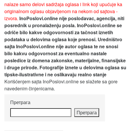
nalaze samo delovi sadržaja oglasa i link koji upućuje ka
originalnom oglasu objavljenom na nekom od sajtova -
izvora.
InoPoslovi.online nije poslodavac, agencija, niti
posrednik u pronalaženju posla. InoPoslovi.online se
odriče bilo kakve odgovornosti za tačnost iznetih
podataka u delovima oglasa koje prenosi.
Uredništvo
sajta InoPoslovi.online nije autor oglasa te ne snosi
bilo kakvu odgovornost za eventualno nastale
posledice iz domena zakonske, materijalne, finansijske
i druge prirode. Fotografije iznete u delovima oglasa su
tipske-ilustrativne i ne oslikavaju realno stanje
Korišćenjem sajta InoPoslovi.online se slažete sa gore
navedenim činjenicama.
Претрага
Претрага