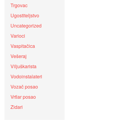
Trgovac
Ugostiteljstvo
Uncategorized
Varioci
Vaspitačica
Vešeraj
Viljuškarista
Vodoinstalateri
Vozač posao
Vrtlar posao
Zidari