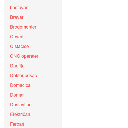
bastovan
Bravari
Brodomonter
Cevari
Čistačice
CNC operater
Dadilja
Doktor posao
Domaćica
Domar
Dostavljac
Električari
Farbari