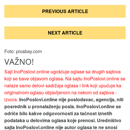
Кретање
PREVIOUS ARTICLE
чланка
NEXT ARTICLE
Foto: pixabay.com
VAŽNO!
Sajt InoPoslovi.online ugošćuje oglase sa drugih sajtova
koji se bave objavom oglasa. Na sajtu InoPoslovi.online se
nalaze samo delovi sadržaja oglasa i link koji upućuje ka
originalnom oglasu objavljenom na nekom od sajtova -
izvora.
InoPoslovi.online nije poslodavac, agencija, niti
posrednik u pronalaženju posla. InoPoslovi.online se
odriče bilo kakve odgovornosti za tačnost iznetih
podataka u delovima oglasa koje prenosi.
Uredništvo
sajta InoPoslovi.online nije autor oglasa te ne snosi