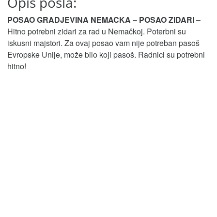
Opis posla:
POSAO GRADJEVINA NEMACKA
–
POSAO ZIDARI
–
Hitno potrebni zidari za rad u Nemačkoj. Poterbni su
iskusni majstori. Za ovaj posao vam nije potreban pasoš
Evropske Unije, može bilo koji pasoš. Radnici su potrebni
hitno!