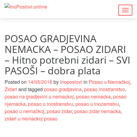
Togg
navig
POSAO GRADJEVINA
NEMACKA – POSAO ZIDARI
– Hitno potrebni zidari – SVI
PASOŠI – dobra plata
Posted on
14/05/2018
by
inoposlovi
in
Posao u Nemačkoj
,
Zidari
and tagged
posao gradjevina
,
posao inostranstvo
,
posao na gradjevini u nemackoj
,
posao nemacka
,
posao
njemacka
,
posao u inostranstvu
,
posao u inozemstvu
,
posao u nemačkoj
,
posao zidar
,
posao zidar nemacka
,
zidari u nemackoj posao