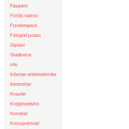
Fasaderi
Fizički radnici
Fizioterapeut
Fotograf posao
Gipsari
Građevina
info
Inženjer elektrotehnike
Keramičar
Knaufer
Knjigovodstvo
Konobar
Krovopokrivač