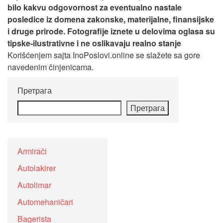
bilo kakvu odgovornost za eventualno nastale
posledice iz domena zakonske, materijalne, finansijske
i druge prirode. Fotografije iznete u delovima oglasa su
tipske-ilustrativne i ne oslikavaju realno stanje
Korišćenjem sajta InoPoslovi.online se slažete sa gore
navedenim činjenicama.
Претрага
Претрага
Armirači
Autolakirer
Autolimar
Automehaničari
Bagerista