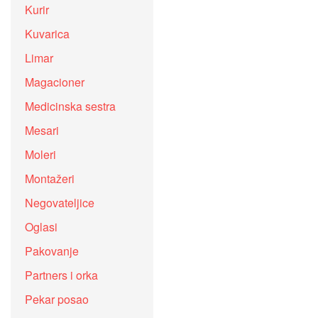
Kurir
Kuvarica
Limar
Magacioner
Medicinska sestra
Mesari
Moleri
Montažeri
Negovateljice
Oglasi
Pakovanje
Partners i orka
Pekar posao