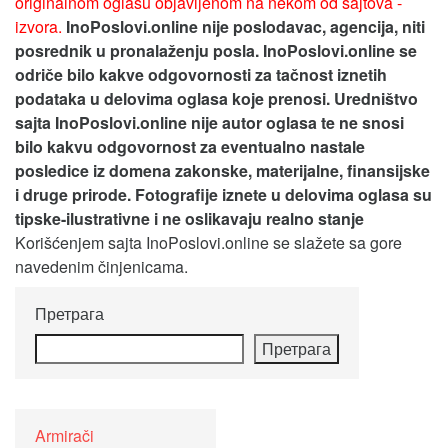
originalnom oglasu objavljenom na nekom od sajtova -
izvora.
InoPoslovi.online nije poslodavac, agencija, niti
posrednik u pronalaženju posla. InoPoslovi.online se
odriče bilo kakve odgovornosti za tačnost iznetih
podataka u delovima oglasa koje prenosi.
Uredništvo
sajta InoPoslovi.online nije autor oglasa te ne snosi
bilo kakvu odgovornost za eventualno nastale
posledice iz domena zakonske, materijalne, finansijske
i druge prirode. Fotografije iznete u delovima oglasa su
tipske-ilustrativne i ne oslikavaju realno stanje
Korišćenjem sajta InoPoslovi.online se slažete sa gore
navedenim činjenicama.
Претрага
Претрага
Armirači