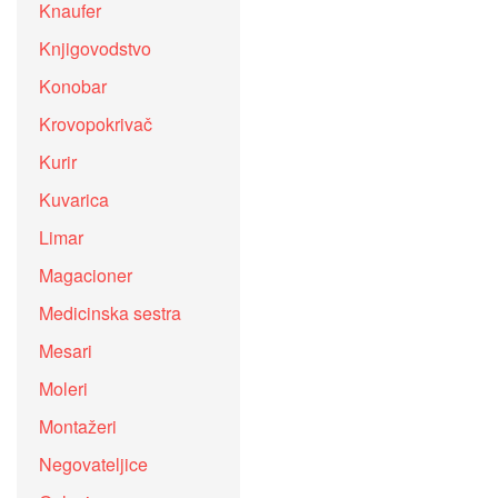
Knaufer
Knjigovodstvo
Konobar
Krovopokrivač
Kurir
Kuvarica
Limar
Magacioner
Medicinska sestra
Mesari
Moleri
Montažeri
Negovateljice