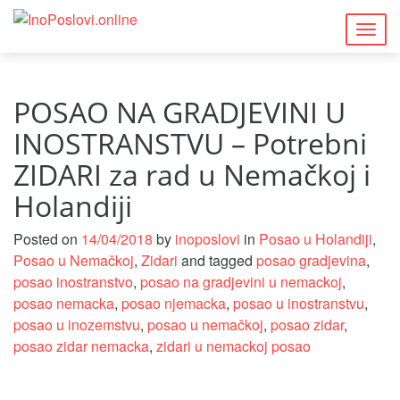
Togg
navig
POSAO NA GRADJEVINI U
INOSTRANSTVU – Potrebni
ZIDARI za rad u Nemačkoj i
Holandiji
Posted on
14/04/2018
by
inoposlovi
in
Posao u Holandiji
,
Posao u Nemačkoj
,
Zidari
and tagged
posao gradjevina
,
posao inostranstvo
,
posao na gradjevini u nemackoj
,
posao nemacka
,
posao njemacka
,
posao u inostranstvu
,
posao u inozemstvu
,
posao u nemačkoj
,
posao zidar
,
posao zidar nemacka
,
zidari u nemackoj posao