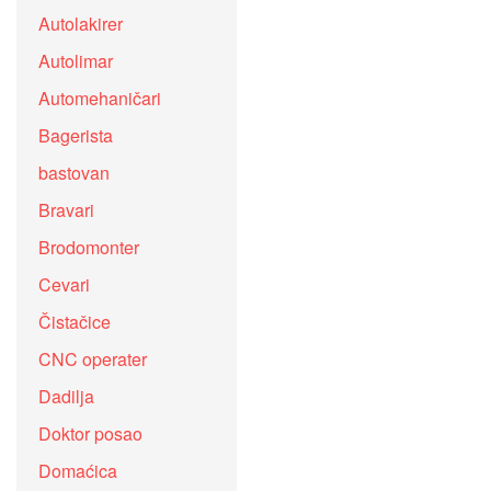
Autolakirer
Autolimar
Automehaničari
Bagerista
bastovan
Bravari
Brodomonter
Cevari
Čistačice
CNC operater
Dadilja
Doktor posao
Domaćica