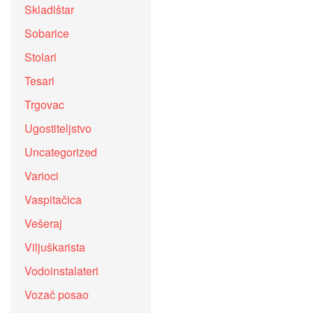
Skladištar
Sobarice
Stolari
Tesari
Trgovac
Ugostiteljstvo
Uncategorized
Varioci
Vaspitačica
Vešeraj
Viljuškarista
Vodoinstalateri
Vozač posao