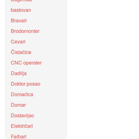
bastovan
Bravari
Brodomonter
Cevari
Čistačice
CNC operater
Dadilja
Doktor posao
Domaćica
Domar
Dostavljac
Električari
Farbari