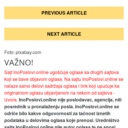
Кретање
PREVIOUS ARTICLE
чланка
NEXT ARTICLE
Foto: pixabay.com
VAŽNO!
Sajt InoPoslovi.online ugošćuje oglase sa drugih sajtova
koji se bave objavom oglasa. Na sajtu InoPoslovi.online se
nalaze samo delovi sadržaja oglasa i link koji upućuje ka
originalnom oglasu objavljenom na nekom od sajtova -
izvora.
InoPoslovi.online nije poslodavac, agencija, niti
posrednik u pronalaženju posla. InoPoslovi.online se
odriče bilo kakve odgovornosti za tačnost iznetih
podataka u delovima oglasa koje prenosi.
Uredništvo
sajta InoPoslovi.online nije autor oglasa te ne snosi