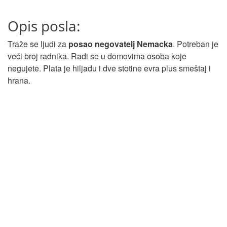
Opis posla:
Traže se ljudi za
posao negovatelj Nemacka
. Potreban je
veći broj radnika. Radi se u domovima osoba koje
negujete. Plata je hiljadu i dve stotine evra plus smeštaj i
hrana.