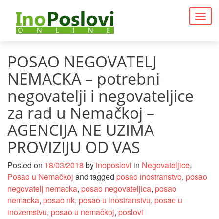
Togg
navig
POSAO NEGOVATELJ
NEMACKA – potrebni
negovatelji i negovateljice
za rad u Nemačkoj –
AGENCIJA NE UZIMA
PROVIZIJU OD VAS
Posted on
18/03/2018
by
inoposlovi
in
Negovateljice
,
Posao u Nemačkoj
and tagged
posao inostranstvo
,
posao
negovatelj nemacka
,
posao negovateljica
,
posao
nemacka
,
posao nk
,
posao u inostranstvu
,
posao u
inozemstvu
,
posao u nemačkoj
,
poslovi