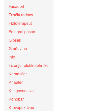
Fasaderi
Fizički radnici
Fizioterapeut
Fotograf posao
Gipsari
Građevina
info
Inženjer elektrotehnike
Keramičar
Knaufer
Knjigovodstvo
Konobar
Krovopokrivač