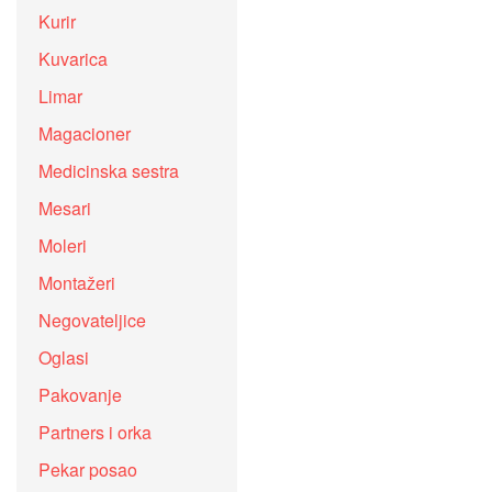
Kurir
Kuvarica
Limar
Magacioner
Medicinska sestra
Mesari
Moleri
Montažeri
Negovateljice
Oglasi
Pakovanje
Partners i orka
Pekar posao