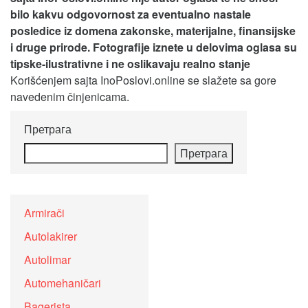
bilo kakvu odgovornost za eventualno nastale
posledice iz domena zakonske, materijalne, finansijske
i druge prirode. Fotografije iznete u delovima oglasa su
tipske-ilustrativne i ne oslikavaju realno stanje
Korišćenjem sajta InoPoslovi.online se slažete sa gore
navedenim činjenicama.
Претрага
Претрага
Armirači
Autolakirer
Autolimar
Automehaničari
Bagerista