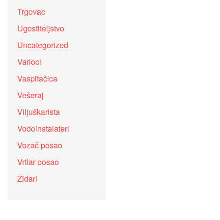
Trgovac
Ugostiteljstvo
Uncategorized
Varioci
Vaspitačica
Vešeraj
Viljuškarista
Vodoinstalateri
Vozač posao
Vrtlar posao
Zidari