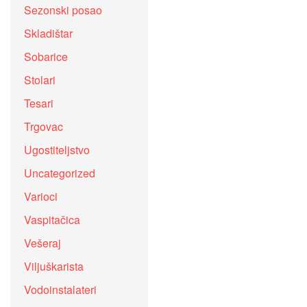
Sezonski posao
Skladištar
Sobarice
Stolari
Tesari
Trgovac
Ugostiteljstvo
Uncategorized
Varioci
Vaspitačica
Vešeraj
Viljuškarista
Vodoinstalateri