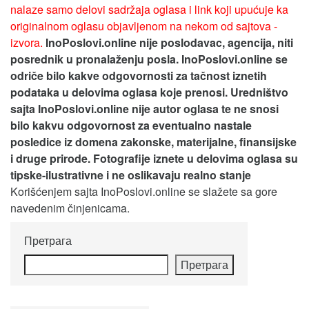
nalaze samo delovi sadržaja oglasa i link koji upućuje ka
originalnom oglasu objavljenom na nekom od sajtova -
izvora.
InoPoslovi.online nije poslodavac, agencija, niti
posrednik u pronalaženju posla. InoPoslovi.online se
odriče bilo kakve odgovornosti za tačnost iznetih
podataka u delovima oglasa koje prenosi.
Uredništvo
sajta InoPoslovi.online nije autor oglasa te ne snosi
bilo kakvu odgovornost za eventualno nastale
posledice iz domena zakonske, materijalne, finansijske
i druge prirode. Fotografije iznete u delovima oglasa su
tipske-ilustrativne i ne oslikavaju realno stanje
Korišćenjem sajta InoPoslovi.online se slažete sa gore
navedenim činjenicama.
Претрага
Претрага