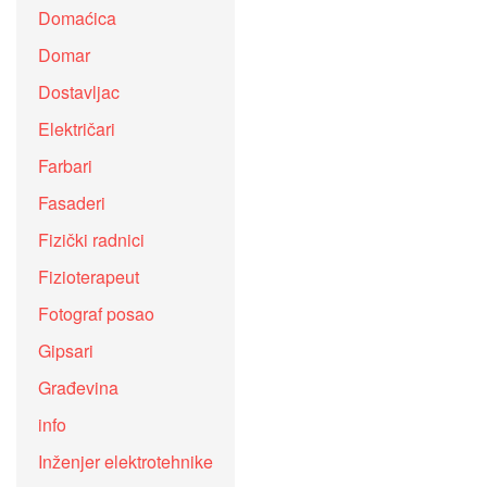
Domaćica
Domar
Dostavljac
Električari
Farbari
Fasaderi
Fizički radnici
Fizioterapeut
Fotograf posao
Gipsari
Građevina
info
Inženjer elektrotehnike