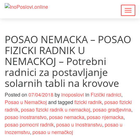
Togg
navig
POSAO NEMACKA – POSAO
FIZICKI RADNIK U
NEMACKOJ – Potrebni
radnici za postavljanje
solarnih tabli na krovove
Posted on
07/04/2018
by
inoposlovi
in
Fizički radnici
,
Posao u Nemačkoj
and tagged
fizicki radnik
,
posao fizicki
radnik
,
posao fizicki radnik u nemackoj
,
posao gradjevina
,
posao inostranstvo
,
posao nemacka
,
posao njemacka
,
posao pomocni radnik
,
posao u inostranstvu
,
posao u
inozemstvu
,
posao u nemačkoj