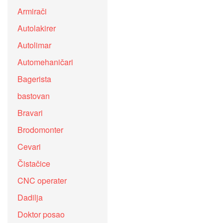
Armirači
Autolakirer
Autolimar
Automehaničari
Bagerista
bastovan
Bravari
Brodomonter
Cevari
Čistačice
CNC operater
Dadilja
Doktor posao