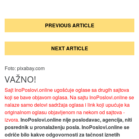
Кретање
PREVIOUS ARTICLE
чланка
NEXT ARTICLE
Foto: pixabay.com
VAŽNO!
Sajt InoPoslovi.online ugošćuje oglase sa drugih sajtova
koji se bave objavom oglasa. Na sajtu InoPoslovi.online se
nalaze samo delovi sadržaja oglasa i link koji upućuje ka
originalnom oglasu objavljenom na nekom od sajtova -
izvora.
InoPoslovi.online nije poslodavac, agencija, niti
posrednik u pronalaženju posla. InoPoslovi.online se
odriče bilo kakve odgovornosti za tačnost iznetih