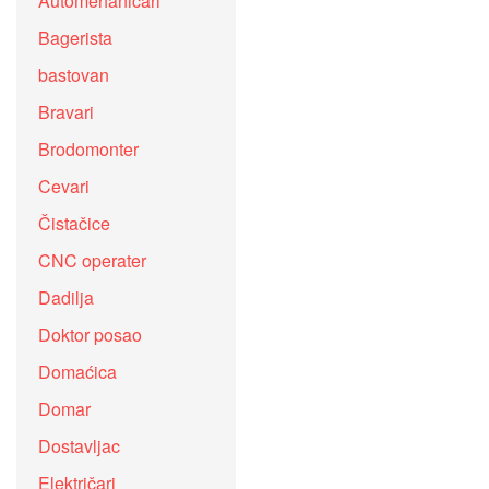
Automehaničari
Bagerista
bastovan
Bravari
Brodomonter
Cevari
Čistačice
CNC operater
Dadilja
Doktor posao
Domaćica
Domar
Dostavljac
Električari