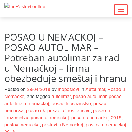
Togg
navig
POSAO U NEMACKOJ –
POSAO AUTOLIMAR –
Potreban autolimar za rad
u Nemačkoj – firma
obezbeđuje smeštaj i hranu
Posted on
28/04/2018
by
inoposlovi
in
Autolimar
,
Posao u
Nemačkoj
and tagged
autolimar
,
posao autolimar
,
posao
autolimar u nemackoj
,
posao inostranstvo
,
posao
nemacka
,
posao nk
,
posao u inostranstvu
,
posao u
inozemstvu
,
posao u nemačkoj
,
posao u nemackoj 2018
,
poslovi nemacka
,
poslovi u Nemačkoj
,
poslovi u nemackoj
2018