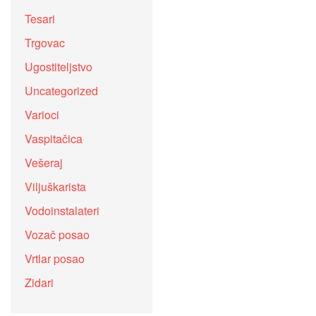
Tesari
Trgovac
Ugostiteljstvo
Uncategorized
Varioci
Vaspitačica
Vešeraj
Viljuškarista
Vodoinstalateri
Vozač posao
Vrtlar posao
Zidari