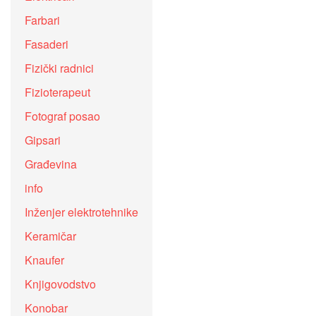
Farbari
Fasaderi
Fizički radnici
Fizioterapeut
Fotograf posao
Gipsari
Građevina
info
Inženjer elektrotehnike
Keramičar
Knaufer
Knjigovodstvo
Konobar