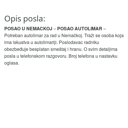
Opis posla:
POSAO U NEMACKOJ
–
POSAO AUTOLIMAR
–
Potreban autolimar za rad u Nemačkoj. Traži se osoba koja
ima iskustva u autolimariji. Poslodavac radniku
obezbeđuje besplatan smeštaj i hranu. O svim detaljima
posla u telefonskom razgovoru. Broj telefona u nastavku
oglasa.