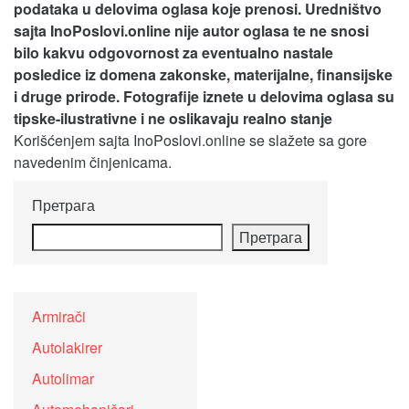
podataka u delovima oglasa koje prenosi.
Uredništvo
sajta InoPoslovi.online nije autor oglasa te ne snosi
bilo kakvu odgovornost za eventualno nastale
posledice iz domena zakonske, materijalne, finansijske
i druge prirode. Fotografije iznete u delovima oglasa su
tipske-ilustrativne i ne oslikavaju realno stanje
Korišćenjem sajta InoPoslovi.online se slažete sa gore
navedenim činjenicama.
Претрага
Претрага
Armirači
Autolakirer
Autolimar