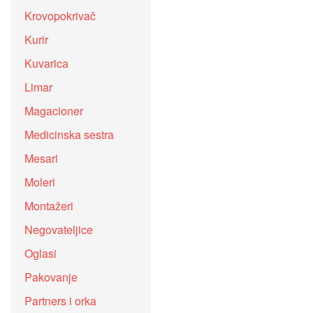
Krovopokrivač
Kurir
Kuvarica
Limar
Magacioner
Medicinska sestra
Mesari
Moleri
Montažeri
Negovateljice
Oglasi
Pakovanje
Partners i orka