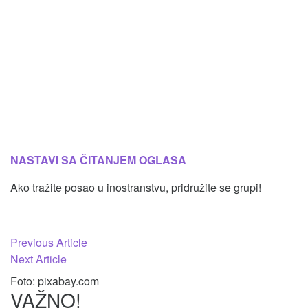
NASTAVI SA ČITANJEM OGLASA
Ako tražite posao u inostranstvu, pridružite se grupi!
Кретање
Previous Article
чланка
Next Article
Foto: pixabay.com
VAŽNO!