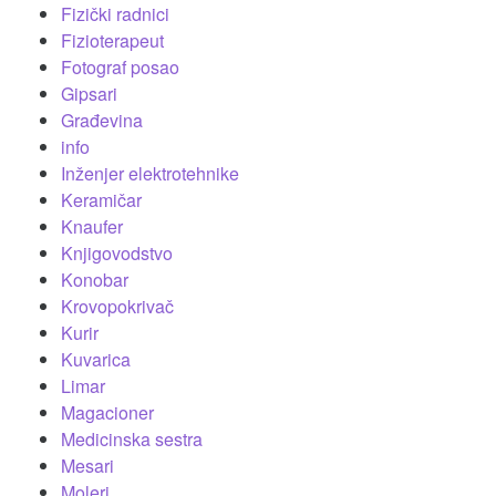
Fizički radnici
Fizioterapeut
Fotograf posao
Gipsari
Građevina
info
Inženjer elektrotehnike
Keramičar
Knaufer
Knjigovodstvo
Konobar
Krovopokrivač
Kurir
Kuvarica
Limar
Magacioner
Medicinska sestra
Mesari
Moleri