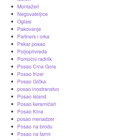
Montažeri
Negovateljice
Oglasi
Pakovanje
Partners i orka
Pekar posao
Poljoprivreda
Pomoćni radnik
Posao Crna Gora
Posao frizer
Posao Grčka
posao inostranstvo
Posao Island
Posao keramičari
Posao Kina
posao menadzer
Posao na brodu
Posao na farmi