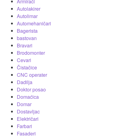
Armirači
Autolakirer
Autolimar
Automehaničari
Bagerista
bastovan
Bravari
Brodomonter
Cevari
Čistačice
CNC operater
Dadilja
Doktor posao
Domaćica
Domar
Dostavljac
Električari
Farbari
Fasaderi