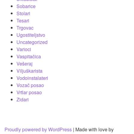
Sobarice
Stolari
Tesari
Trgovac
Ugostiteljstvo
Uncategorized
Varioci
Vaspitačica
Vešeraj
Viljuškarista
Vodoinstalateri
Vozač posao
Vrtlar posao
Zidari
Proudly powered by WordPress
|
Made with love by