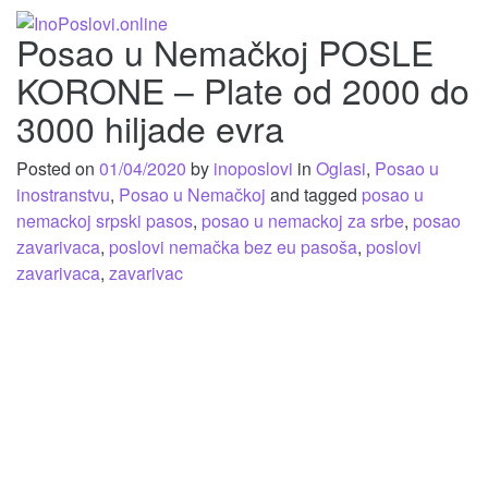
Toggle
Posao u Nemačkoj POSLE
navigat
KORONE – Plate od 2000 do
3000 hiljade evra
Posted on
01/04/2020
by
inoposlovi
in
Oglasi
,
Posao u
inostranstvu
,
Posao u Nemačkoj
and tagged
posao u
nemackoj srpski pasos
,
posao u nemackoj za srbe
,
posao
zavarivaca
,
poslovi nemačka bez eu pasoša
,
poslovi
zavarivaca
,
zavarivac