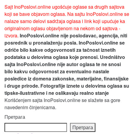
Sajt InoPoslovi.online ugošćuje oglase sa drugih sajtova
koji se bave objavom oglasa. Na sajtu InoPoslovi.online se
nalaze samo delovi sadržaja oglasa i link koji upućuje ka
originalnom oglasu objavljenom na nekom od sajtova -
izvora.
InoPoslovi.online nije poslodavac, agencija, niti
posrednik u pronalaženju posla. InoPoslovi.online se
odriče bilo kakve odgovornosti za tačnost iznetih
podataka u delovima oglasa koje prenosi.
Uredništvo
sajta InoPoslovi.online nije autor oglasa te ne snosi
bilo kakvu odgovornost za eventualno nastale
posledice iz domena zakonske, materijalne, finansijske
i druge prirode. Fotografije iznete u delovima oglasa su
tipske-ilustrativne i ne oslikavaju realno stanje
Korišćenjem sajta InoPoslovi.online se slažete sa gore
navedenim činjenicama.
Претрага
Претрага