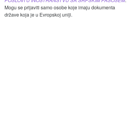
POSLOVI U INOSTRANSTVU SA SRPSKIM PASOŠEM
.
Mogu se prijaviti samo osobe koje imaju dokumenta
države koja je u Evropskoj uniji.