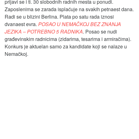
prijavi se i ti. 30 slobodnih radnih mesta u ponudi.
Zaposlenima se zarada isplaćuje na svakih petnaest dana.
Radi se u blizini Berlina. Plata po satu rada iznosi
dvanaest evra.
POSAO U NEMAČKOJ BEZ ZNANJA
JEZIKA – POTREBNO 5 RADNIKA
. Posao se nudi
građevinskim radnicima (zidarima, tesarima i armiračima).
Konkurs je aktuelan samo za kandidate koji se nalaze u
Nemačkoj.