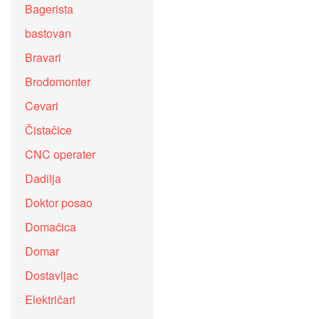
Bagerista
bastovan
Bravari
Brodomonter
Cevari
Čistačice
CNC operater
Dadilja
Doktor posao
Domaćica
Domar
Dostavljac
Električari