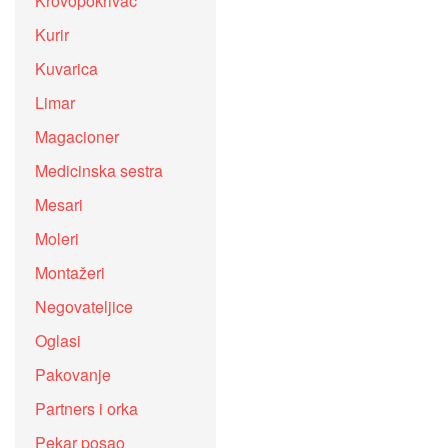
Krovopokrivač
Kurir
Kuvarica
Limar
Magacioner
Medicinska sestra
Mesari
Moleri
Montažeri
Negovateljice
Oglasi
Pakovanje
Partners i orka
Pekar posao