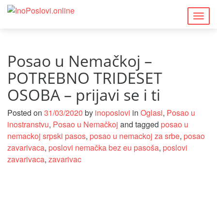
Togg
navig
Posao u Nemačkoj –
POTREBNO TRIDESET
OSOBA – prijavi se i ti
Posted on
31/03/2020
by
inoposlovi
in
Oglasi
,
Posao u
inostranstvu
,
Posao u Nemačkoj
and tagged
posao u
nemackoj srpski pasos
,
posao u nemackoj za srbe
,
posao
zavarivaca
,
poslovi nemačka bez eu pasoša
,
poslovi
zavarivaca
,
zavarivac