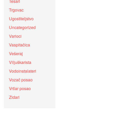
Tesari
Trgovac
Ugostiteljstvo
Uncategorized
Varioci
Vaspitačica
Vešeraj
Viljuškarista
Vodoinstalateri
Vozač posao
Vrtlar posao
Zidari