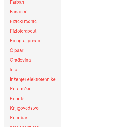
Farbari
Fasaderi
Fizički radnici
Fizioterapeut
Fotograf posao
Gipsari
Građevina
info
Inženjer elektrotehnike
Keramičar
Knaufer
Knjigovodstvo
Konobar