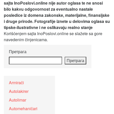
sajta InoPoslovi.online nije autor oglasa te ne snosi
bilo kakvu odgovornost za eventualno nastale
posledice iz domena zakonske, materijalne, finansijske
i druge prirode. Fotografije iznete u delovima oglasa su
tipske-ilustrativne i ne oslikavaju realno stanje
Korišćenjem sajta InoPoslovi.online se slažete sa gore
navedenim činjenicama.
Претрага
Претрага
Armirači
Autolakirer
Autolimar
Automehaničari