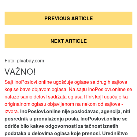
Кретање
PREVIOUS ARTICLE
чланка
NEXT ARTICLE
Foto: pixabay.com
VAŽNO!
Sajt InoPoslovi.online ugošćuje oglase sa drugih sajtova
koji se bave objavom oglasa. Na sajtu InoPoslovi.online se
nalaze samo delovi sadržaja oglasa i link koji upućuje ka
originalnom oglasu objavljenom na nekom od sajtova -
izvora.
InoPoslovi.online nije poslodavac, agencija, niti
posrednik u pronalaženju posla. InoPoslovi.online se
odriče bilo kakve odgovornosti za tačnost iznetih
podataka u delovima oglasa koje prenosi.
Uredništvo