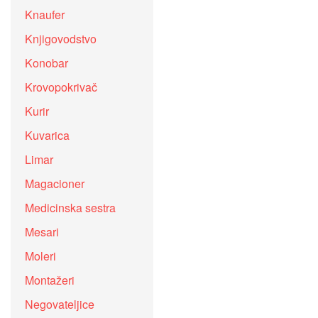
Knaufer
Knjigovodstvo
Konobar
Krovopokrivač
Kurir
Kuvarica
Limar
Magacioner
Medicinska sestra
Mesari
Moleri
Montažeri
Negovateljice