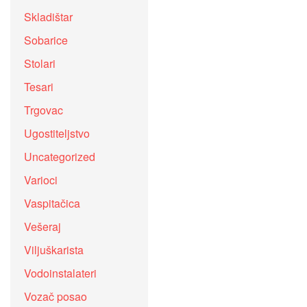
Skladištar
Sobarice
Stolari
Tesari
Trgovac
Ugostiteljstvo
Uncategorized
Varioci
Vaspitačica
Vešeraj
Viljuškarista
Vodoinstalateri
Vozač posao