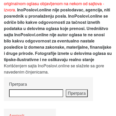
originalnom oglasu objavljenom na nekom od sajtova -
izvora.
InoPoslovi.online nije poslodavac, agencija, niti
posrednik u pronalaženju posla. InoPoslovi.online se
odriče bilo kakve odgovornosti za tačnost iznetih
podataka u delovima oglasa koje prenosi.
Uredništvo
sajta InoPoslovi.online nije autor oglasa te ne snosi
bilo kakvu odgovornost za eventualno nastale
posledice iz domena zakonske, materijalne, finansijske
i druge prirode. Fotografije iznete u delovima oglasa su
tipske-ilustrativne i ne oslikavaju realno stanje
Korišćenjem sajta InoPoslovi.online se slažete sa gore
navedenim činjenicama.
Претрага
Претрага
Armirači