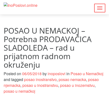
Togg
navig
POSAO U NEMACKOJ –
Potrebna PRODAVAČICA
SLADOLEDA – rad u
prijatnom radnom
okruženju
Posted on
06/05/2018
by
inoposlovi
in
Posao u Nemačkoj
and tagged
posao inostranstvo
,
posao nemacka
,
posao
njemacka
,
posao u inostranstvu
,
posao u inozemstvu
,
posao u nemačkoj