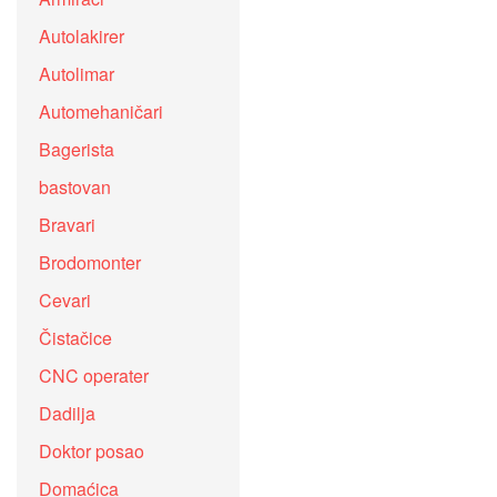
Autolakirer
Autolimar
Automehaničari
Bagerista
bastovan
Bravari
Brodomonter
Cevari
Čistačice
CNC operater
Dadilja
Doktor posao
Domaćica