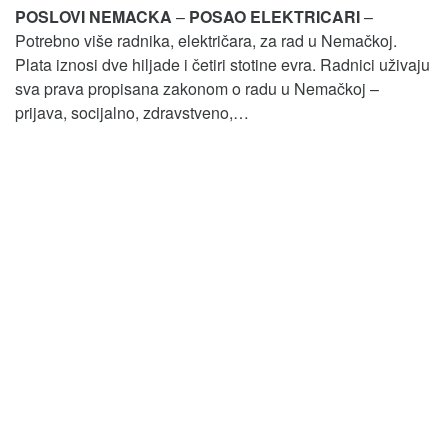
POSLOVI NEMACKA
–
POSAO ELEKTRICARI
–
Potrebno više radnika, električara, za rad u Nemačkoj.
Plata iznosi dve hiljade i četiri stotine evra. Radnici uživaju
sva prava propisana zakonom o radu u Nemačkoj –
prijava, socijalno, zdravstveno,…