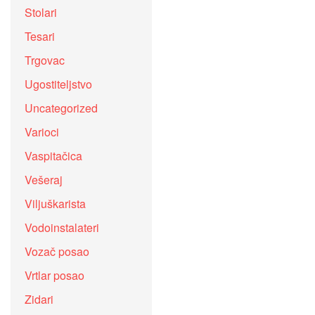
Stolari
Tesari
Trgovac
Ugostiteljstvo
Uncategorized
Varioci
Vaspitačica
Vešeraj
Viljuškarista
Vodoinstalateri
Vozač posao
Vrtlar posao
Zidari