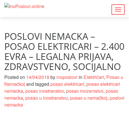
Togg
navig
POSLOVI NEMACKA –
POSAO ELEKTRICARI – 2.400
EVRA – LEGALNA PRIJAVA,
ZDRAVSTVENO, SOCIJALNO
Posted on
14/04/2018
by
inoposlovi
in
Električari
,
Posao u
Nemačkoj
and tagged
posao elektricari
,
posao elektricari
nemacka
,
posao inostranstvo
,
posao inozemstvo
,
posao
nemacka
,
posao u inostranstvu
,
posao u nemačkoj
,
poslovi
nemacka