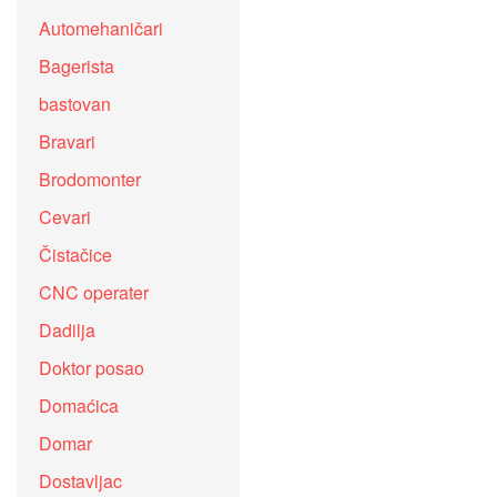
Automehaničari
Bagerista
bastovan
Bravari
Brodomonter
Cevari
Čistačice
CNC operater
Dadilja
Doktor posao
Domaćica
Domar
Dostavljac