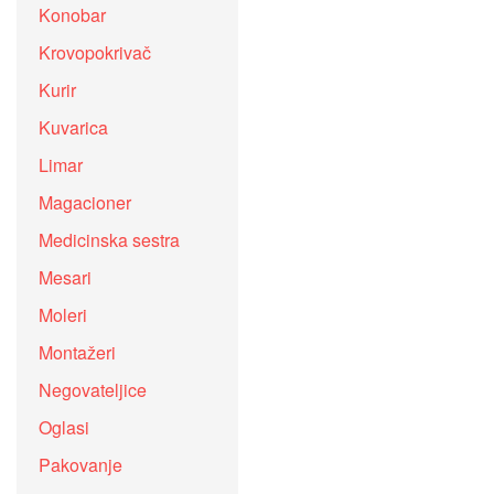
Konobar
Krovopokrivač
Kurir
Kuvarica
Limar
Magacioner
Medicinska sestra
Mesari
Moleri
Montažeri
Negovateljice
Oglasi
Pakovanje