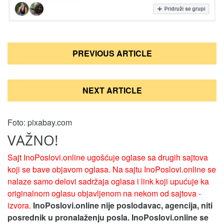
Кретање
PREVIOUS ARTICLE
чланка
NEXT ARTICLE
Foto: pixabay.com
VAŽNO!
Sajt InoPoslovi.online ugošćuje oglase sa drugih sajtova
koji se bave objavom oglasa. Na sajtu InoPoslovi.online se
nalaze samo delovi sadržaja oglasa i link koji upućuje ka
originalnom oglasu objavljenom na nekom od sajtova -
izvora.
InoPoslovi.online nije poslodavac, agencija, niti
posrednik u pronalaženju posla. InoPoslovi.online se