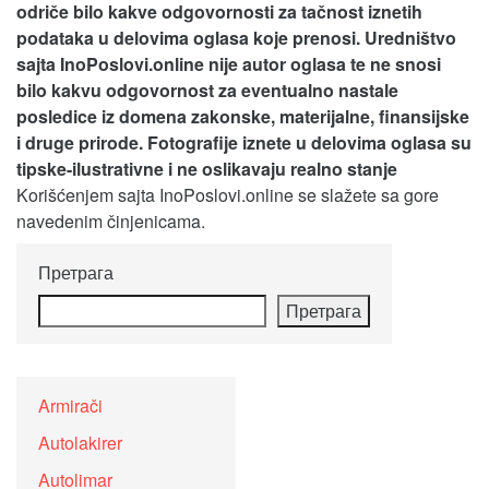
odriče bilo kakve odgovornosti za tačnost iznetih
podataka u delovima oglasa koje prenosi.
Uredništvo
sajta InoPoslovi.online nije autor oglasa te ne snosi
bilo kakvu odgovornost za eventualno nastale
posledice iz domena zakonske, materijalne, finansijske
i druge prirode. Fotografije iznete u delovima oglasa su
tipske-ilustrativne i ne oslikavaju realno stanje
Korišćenjem sajta InoPoslovi.online se slažete sa gore
navedenim činjenicama.
Претрага
Претрага
Armirači
Autolakirer
Autolimar