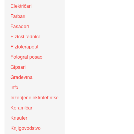
Električari
Farbari
Fasaderi
Fizički radnici
Fizioterapeut
Fotograf posao
Gipsari
Građevina
info
Inženjer elektrotehnike
Keramičar
Knaufer
Knjigovodstvo