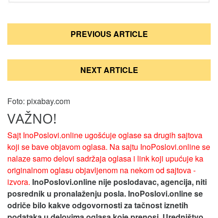
Кретање
PREVIOUS ARTICLE
чланка
NEXT ARTICLE
Foto: pixabay.com
VAŽNO!
Sajt InoPoslovi.online ugošćuje oglase sa drugih sajtova
koji se bave objavom oglasa. Na sajtu InoPoslovi.online se
nalaze samo delovi sadržaja oglasa i link koji upućuje ka
originalnom oglasu objavljenom na nekom od sajtova -
izvora.
InoPoslovi.online nije poslodavac, agencija, niti
posrednik u pronalaženju posla. InoPoslovi.online se
odriče bilo kakve odgovornosti za tačnost iznetih
podataka u delovima oglasa koje prenosi.
Uredništvo