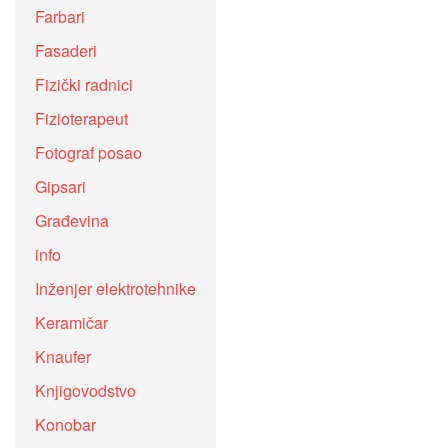
Farbari
Fasaderi
Fizički radnici
Fizioterapeut
Fotograf posao
Gipsari
Građevina
info
Inženjer elektrotehnike
Keramičar
Knaufer
Knjigovodstvo
Konobar