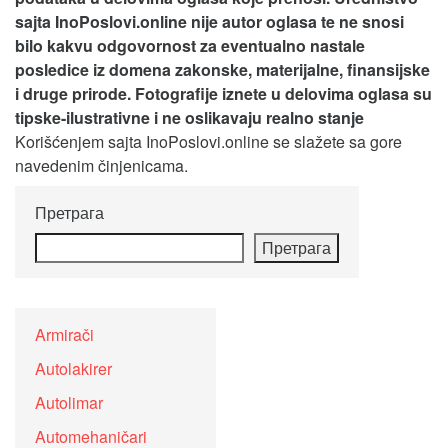
sajta InoPoslovi.online nije autor oglasa te ne snosi
bilo kakvu odgovornost za eventualno nastale
posledice iz domena zakonske, materijalne, finansijske
i druge prirode. Fotografije iznete u delovima oglasa su
tipske-ilustrativne i ne oslikavaju realno stanje
Korišćenjem sajta InoPoslovi.online se slažete sa gore
navedenim činjenicama.
Претрага
Претрага
Armirači
Autolakirer
Autolimar
Automehaničari