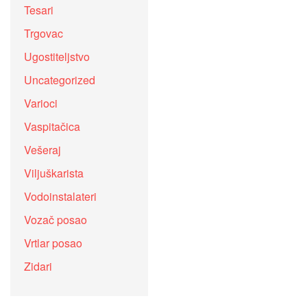
Tesari
Trgovac
Ugostiteljstvo
Uncategorized
Varioci
Vaspitačica
Vešeraj
Viljuškarista
Vodoinstalateri
Vozač posao
Vrtlar posao
Zidari