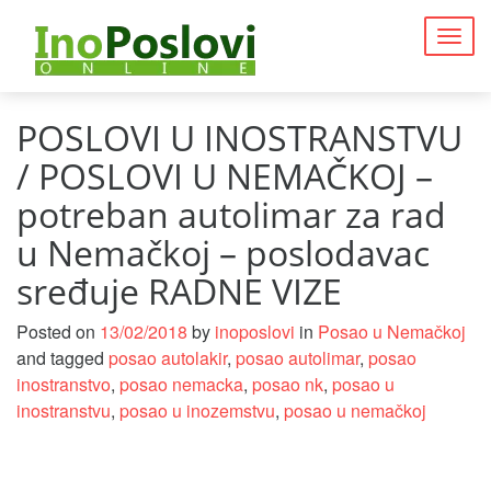
Togg
navig
POSLOVI U INOSTRANSTVU
/ POSLOVI U NEMAČKOJ –
potreban autolimar za rad
u Nemačkoj – poslodavac
sređuje RADNE VIZE
Posted on
13/02/2018
by
inoposlovi
in
Posao u Nemačkoj
and tagged
posao autolakir
,
posao autolimar
,
posao
inostranstvo
,
posao nemacka
,
posao nk
,
posao u
inostranstvu
,
posao u inozemstvu
,
posao u nemačkoj