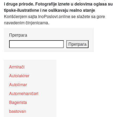
i druge prirode. Fotografije iznete u delovima oglasa su
tipske-ilustrativne i ne oslikavaju realno stanje
Korišćenjem sajta InoPoslovi.online se slažete sa gore
navedenim činjenicama.
Претрага
Претрага
Armirači
Autolakirer
Autolimar
Automehaničari
Bagerista
bastovan