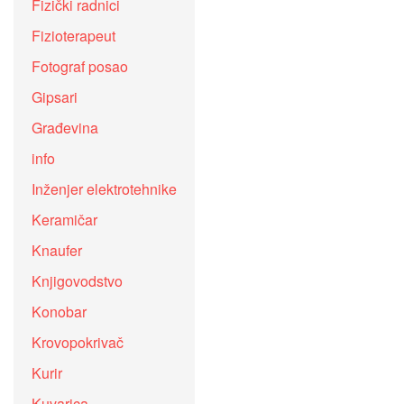
Fizički radnici
Fizioterapeut
Fotograf posao
Gipsari
Građevina
info
Inženjer elektrotehnike
Keramičar
Knaufer
Knjigovodstvo
Konobar
Krovopokrivač
Kurir
Kuvarica