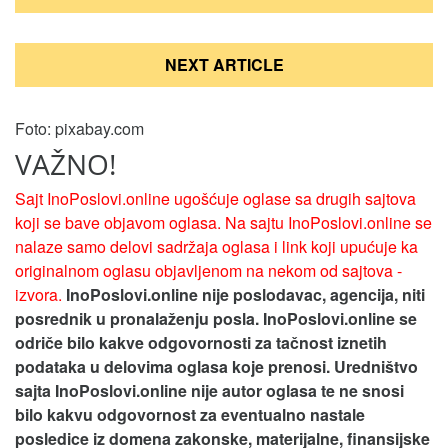
NEXT ARTICLE
Foto: pixabay.com
VAŽNO!
Sajt InoPoslovi.online ugošćuje oglase sa drugih sajtova
koji se bave objavom oglasa. Na sajtu InoPoslovi.online se
nalaze samo delovi sadržaja oglasa i link koji upućuje ka
originalnom oglasu objavljenom na nekom od sajtova -
izvora.
InoPoslovi.online nije poslodavac, agencija, niti
posrednik u pronalaženju posla. InoPoslovi.online se
odriče bilo kakve odgovornosti za tačnost iznetih
podataka u delovima oglasa koje prenosi.
Uredništvo
sajta InoPoslovi.online nije autor oglasa te ne snosi
bilo kakvu odgovornost za eventualno nastale
posledice iz domena zakonske, materijalne, finansijske