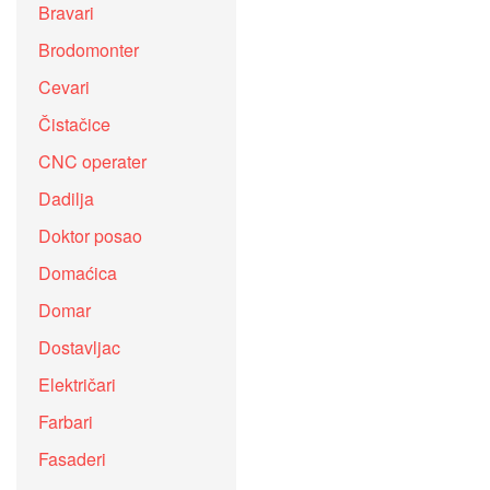
Bravari
Brodomonter
Cevari
Čistačice
CNC operater
Dadilja
Doktor posao
Domaćica
Domar
Dostavljac
Električari
Farbari
Fasaderi