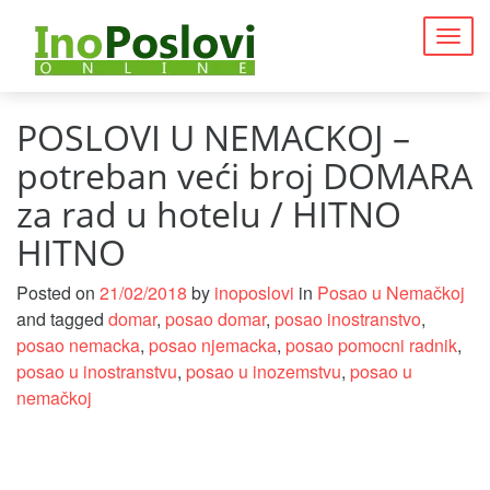
Togg
navig
POSLOVI U NEMACKOJ –
potreban veći broj DOMARA
za rad u hotelu / HITNO
HITNO
Posted on
21/02/2018
by
inoposlovi
in
Posao u Nemačkoj
and tagged
domar
,
posao domar
,
posao inostranstvo
,
posao nemacka
,
posao njemacka
,
posao pomocni radnik
,
posao u inostranstvu
,
posao u inozemstvu
,
posao u
nemačkoj