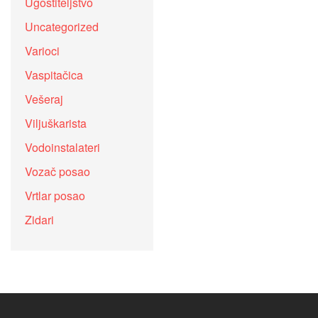
Ugostiteljstvo
Uncategorized
Varioci
Vaspitačica
Vešeraj
Viljuškarista
Vodoinstalateri
Vozač posao
Vrtlar posao
Zidari