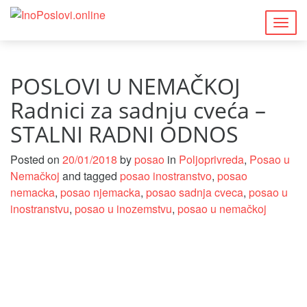
Togg
navig
POSLOVI U NEMAČKOJ
Radnici za sadnju cveća –
STALNI RADNI ODNOS
Posted on
20/01/2018
by
posao
in
Poljoprivreda
,
Posao u
Nemačkoj
and tagged
posao inostranstvo
,
posao
nemacka
,
posao njemacka
,
posao sadnja cveca
,
posao u
inostranstvu
,
posao u inozemstvu
,
posao u nemačkoj