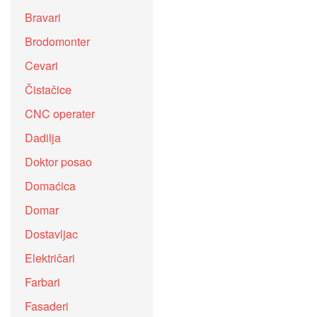
Bravari
Brodomonter
Cevari
Čistačice
CNC operater
Dadilja
Doktor posao
Domaćica
Domar
Dostavljac
Električari
Farbari
Fasaderi