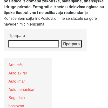
posledice iz domena zakonske, materijalne, finansijske
i druge prirode. Fotografije iznete u delovima oglasa su
tipske-ilustrativne i ne oslikavaju realno stanje
Korišćenjem sajta InoPoslovi.online se slažete sa gore
navedenim činjenicama.
Претрага
Претрага
Armirači
Autolakirer
Autolimar
Automehaničari
Bagerista
bastovan