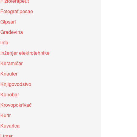
Fizioterapeut
Fotograf posao
Gipsari
Građevina
info
Inženjer elektrotehnike
Keramičar
Knaufer
Knjigovodstvo
Konobar
Krovopokrivač
Kurir
Kuvarica
Limar