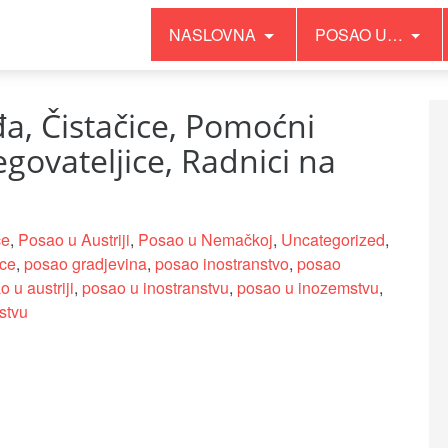
NASLOVNA
POSAO U…
a, Čistačice, Pomoćni
egovateljice, Radnici na
ce
,
Posao u Austriji
,
Posao u Nemačkoj
,
Uncategorized
,
ice
,
posao gradjevina
,
posao inostranstvo
,
posao
 u austriji
,
posao u inostranstvu
,
posao u inozemstvu
,
stvu