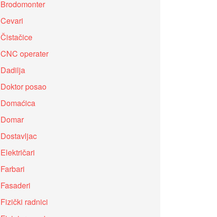
Brodomonter
Cevari
Čistačice
CNC operater
Dadilja
Doktor posao
Domaćica
Domar
Dostavljac
Električari
Farbari
Fasaderi
Fizički radnici