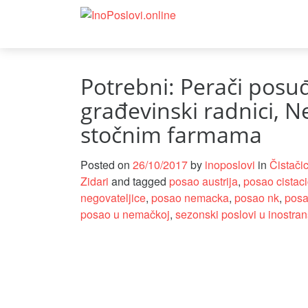
Potrebni: Perači posuđ
građevinski radnici, N
stočnim farmama
Posted on
26/10/2017
by
inoposlovi
in
Čistači
Zidari
and tagged
posao austrija
,
posao cistac
negovateljice
,
posao nemacka
,
posao nk
,
posao
posao u nemačkoj
,
sezonski poslovi u inostran