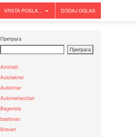
VRSTA POSLA…
DODAJ OGLAS
Претрага
Претрага
Armirači
Autolakirer
Autolimar
Automehaničari
Bagerista
bastovan
Bravari