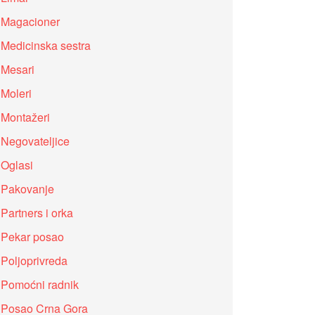
Magacioner
Medicinska sestra
Mesari
Moleri
Montažeri
Negovateljice
Oglasi
Pakovanje
Partners i orka
Pekar posao
Poljoprivreda
Pomoćni radnik
Posao Crna Gora