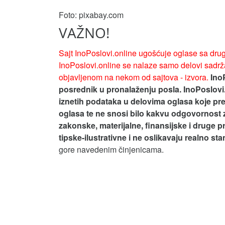
Foto: pixabay.com
VAŽNO!
Sajt InoPoslovi.online ugošćuje oglase sa drug
InoPoslovi.online se nalaze samo delovi sadrža
objavljenom na nekom od sajtova - izvora.
Ino
posrednik u pronalaženju posla. InoPoslovi
iznetih podataka u delovima oglasa koje pre
oglasa te ne snosi bilo kakvu odgovornost 
zakonske, materijalne, finansijske i druge p
tipske-ilustrativne i ne oslikavaju realno st
gore navedenim činjenicama.