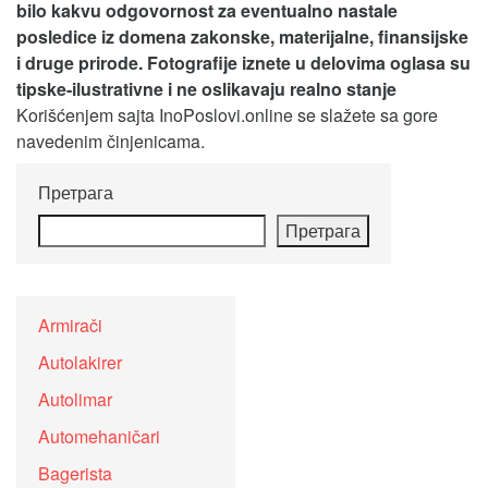
bilo kakvu odgovornost za eventualno nastale
posledice iz domena zakonske, materijalne, finansijske
i druge prirode. Fotografije iznete u delovima oglasa su
tipske-ilustrativne i ne oslikavaju realno stanje
Korišćenjem sajta InoPoslovi.online se slažete sa gore
navedenim činjenicama.
Претрага
Претрага
Armirači
Autolakirer
Autolimar
Automehaničari
Bagerista