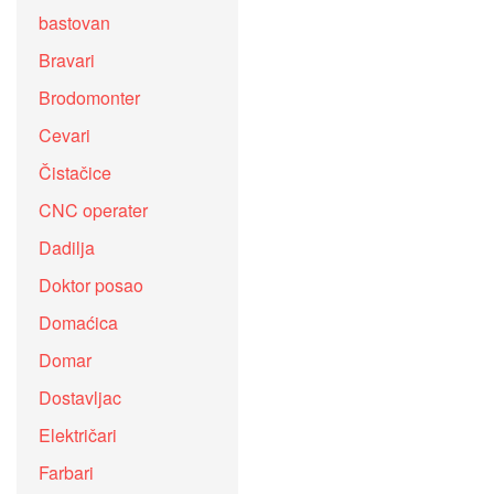
bastovan
Bravari
Brodomonter
Cevari
Čistačice
CNC operater
Dadilja
Doktor posao
Domaćica
Domar
Dostavljac
Električari
Farbari