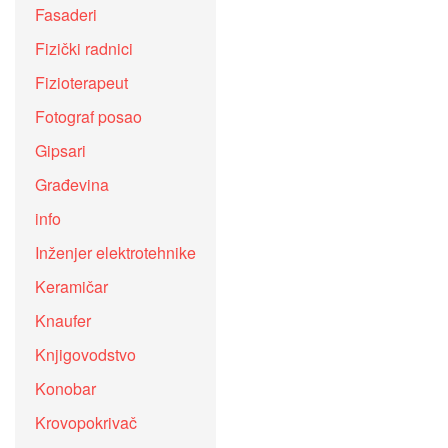
Fasaderi
Fizički radnici
Fizioterapeut
Fotograf posao
Gipsari
Građevina
info
Inženjer elektrotehnike
Keramičar
Knaufer
Knjigovodstvo
Konobar
Krovopokrivač