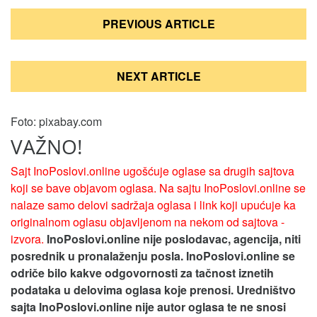
Кретање
PREVIOUS ARTICLE
чланка
NEXT ARTICLE
Foto: pixabay.com
VAŽNO!
Sajt InoPoslovi.online ugošćuje oglase sa drugih sajtova
koji se bave objavom oglasa. Na sajtu InoPoslovi.online se
nalaze samo delovi sadržaja oglasa i link koji upućuje ka
originalnom oglasu objavljenom na nekom od sajtova -
izvora.
InoPoslovi.online nije poslodavac, agencija, niti
posrednik u pronalaženju posla. InoPoslovi.online se
odriče bilo kakve odgovornosti za tačnost iznetih
podataka u delovima oglasa koje prenosi.
Uredništvo
sajta InoPoslovi.online nije autor oglasa te ne snosi