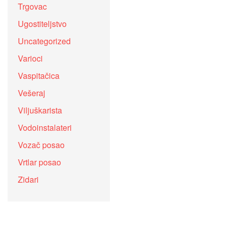
Trgovac
Ugostiteljstvo
Uncategorized
Varioci
Vaspitačica
Vešeraj
Viljuškarista
Vodoinstalateri
Vozač posao
Vrtlar posao
Zidari