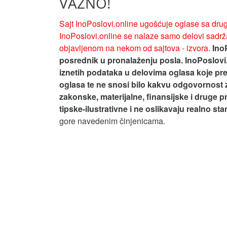
VAŽNO!
Sajt InoPoslovi.online ugošćuje oglase sa drug
InoPoslovi.online se nalaze samo delovi sadrža
objavljenom na nekom od sajtova - izvora.
Ino
posrednik u pronalaženju posla. InoPoslovi
iznetih podataka u delovima oglasa koje pre
oglasa te ne snosi bilo kakvu odgovornost 
zakonske, materijalne, finansijske i druge p
tipske-ilustrativne i ne oslikavaju realno st
gore navedenim činjenicama.