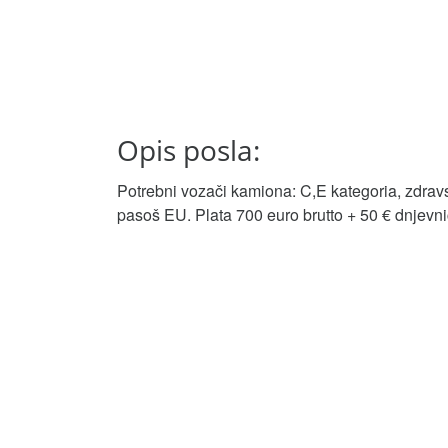
Opis posla:
Potrebni vozači kamiona: C,E kategoria, zdravs
pasoš EU. Plata 700 euro brutto + 50 € dnjevn