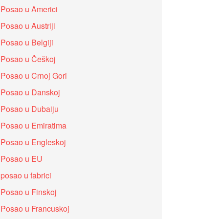
Posao u Americi
Posao u Austriji
Posao u Belgiji
Posao u Češkoj
Posao u Crnoj Gori
Posao u Danskoj
Posao u Dubaiju
Posao u Emiratima
Posao u Engleskoj
Posao u EU
posao u fabrici
Posao u Finskoj
Posao u Francuskoj