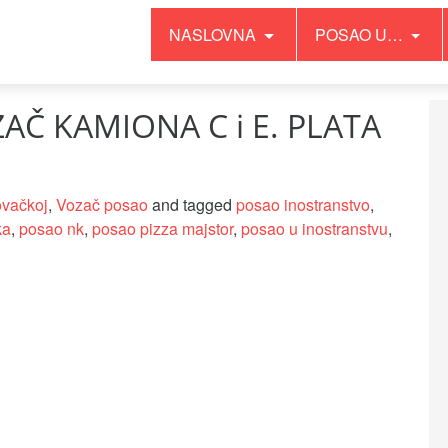
NASLOVNA
POSAO U…
AČ KAMIONA C i E. PLATA
ovačkoj
,
Vozač posao
and tagged
posao inostranstvo
,
ka
,
posao nk
,
posao pizza majstor
,
posao u inostranstvu
,