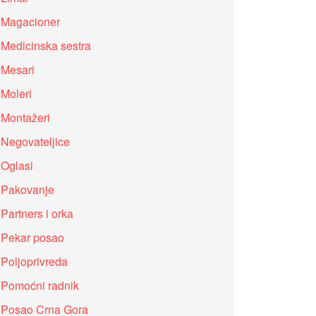
Magacioner
Medicinska sestra
Mesari
Moleri
Montažeri
Negovateljice
Oglasi
Pakovanje
Partners i orka
Pekar posao
Poljoprivreda
Pomoćni radnik
Posao Crna Gora