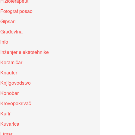
Fizioterapeut
Fotograf posao
Gipsari
Građevina
info
Inženjer elektrotehnike
Keramičar
Knaufer
Knjigovodstvo
Konobar
Krovopokrivač
Kurir
Kuvarica
Limar