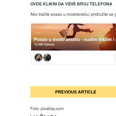
OVDE KLIKNI DA VIDIŠ BROJ TELEFONA
Ako tražite posao u inostranstvu, pridružite se 
Кретање
PREVIOUS ARTICLE
чланка
Foto: pixabay.com