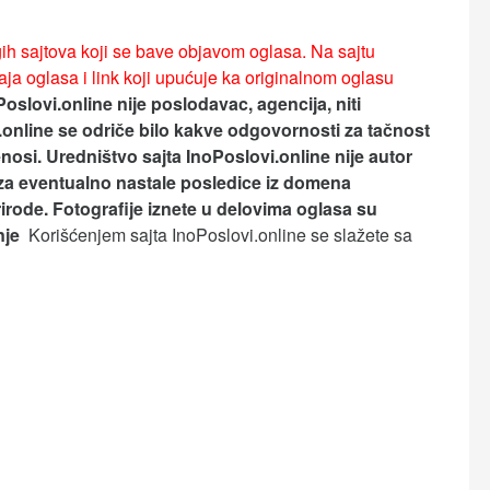
ih sajtova koji se bave objavom oglasa. Na sajtu
ja oglasa i link koji upućuje ka originalnom oglasu
Poslovi.online nije poslodavac, agencija, niti
.online se odriče bilo kakve odgovornosti za tačnost
nosi.
Uredništvo sajta InoPoslovi.online nije autor
za eventualno nastale posledice iz domena
rirode. Fotografije iznete u delovima oglasa su
anje
Korišćenjem sajta InoPoslovi.online se slažete sa