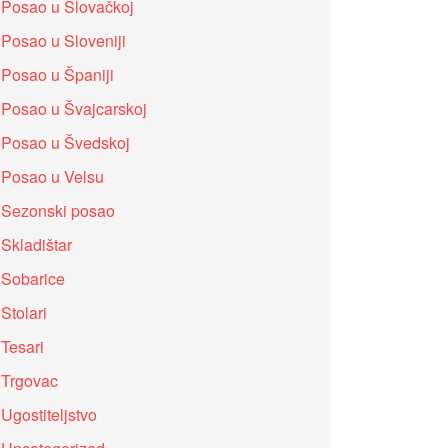
Posao u Slovačkoj
Posao u Sloveniji
Posao u Španiji
Posao u Švajcarskoj
Posao u Švedskoj
Posao u Velsu
Sezonski posao
Skladištar
Sobarice
Stolari
Tesari
Trgovac
Ugostiteljstvo