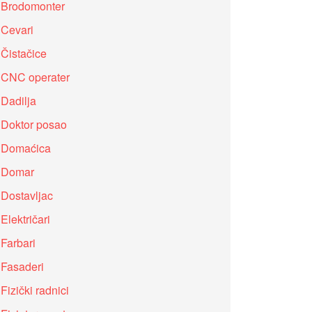
Brodomonter
Cevari
Čistačice
CNC operater
Dadilja
Doktor posao
Domaćica
Domar
Dostavljac
Električari
Farbari
Fasaderi
Fizički radnici