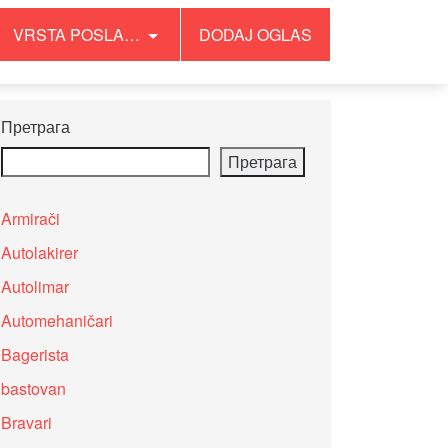
VRSTA POSLA…
DODAJ OGLAS
Претрага
Претрага
Armirači
Autolakirer
Autolimar
Automehaničari
Bagerista
bastovan
Bravari