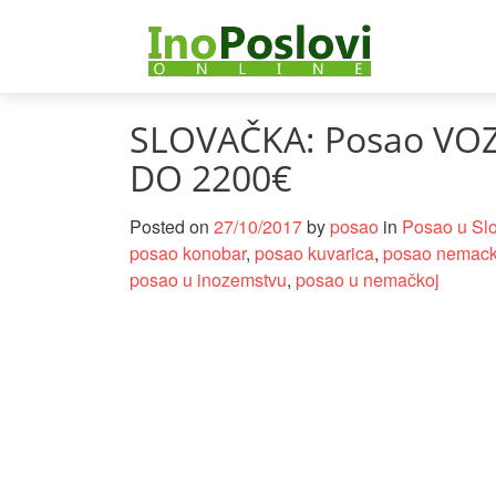
SLOVAČKA: Posao VOZ
DO 2200€
Posted on
27/10/2017
by
posao
in
Posao u Sl
posao konobar
,
posao kuvarica
,
posao nemac
posao u inozemstvu
,
posao u nemačkoj