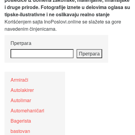
i druge prirode. Fotografije iznete u delovima oglasa su
tipske-ilustrativne i ne oslikavaju realno stanje
Korišćenjem sajta InoPoslovi.online se slažete sa gore
navedenim činjenicama.
Претрага
Претрага
Armirači
Autolakirer
Autolimar
Automehaničari
Bagerista
bastovan