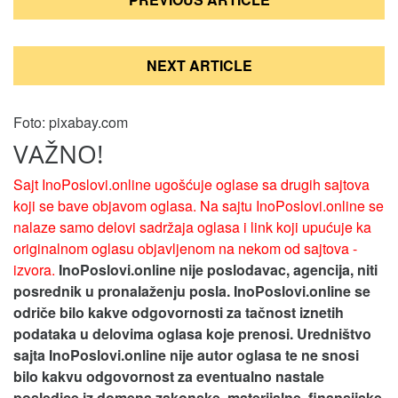
чланка
NEXT ARTICLE
Foto: pixabay.com
VAŽNO!
Sajt InoPoslovi.online ugošćuje oglase sa drugih sajtova
koji se bave objavom oglasa. Na sajtu InoPoslovi.online se
nalaze samo delovi sadržaja oglasa i link koji upućuje ka
originalnom oglasu objavljenom na nekom od sajtova -
izvora.
InoPoslovi.online nije poslodavac, agencija, niti
posrednik u pronalaženju posla. InoPoslovi.online se
odriče bilo kakve odgovornosti za tačnost iznetih
podataka u delovima oglasa koje prenosi.
Uredništvo
sajta InoPoslovi.online nije autor oglasa te ne snosi
bilo kakvu odgovornost za eventualno nastale
posledice iz domena zakonske, materijalne, finansijske