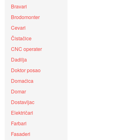
Bravari
Brodomonter
Cevari
Čistačice
CNC operater
Dadilja
Doktor posao
Domaćica
Domar
Dostavljac
Električari
Farbari
Fasaderi