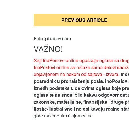
Кретање
PREVIOUS ARTICLE
чланка
Foto: pixabay.com
VAŽNO!
Sajt InoPoslovi.online ugošćuje oglase sa drug
InoPoslovi.online se nalaze samo delovi sadrža
objavljenom na nekom od sajtova - izvora.
Ino
posrednik u pronalaženju posla. InoPoslovi
iznetih podataka u delovima oglasa koje pre
oglasa te ne snosi bilo kakvu odgovornost 
zakonske, materijalne, finansijske i druge p
tipske-ilustrativne i ne oslikavaju realno st
gore navedenim činjenicama.