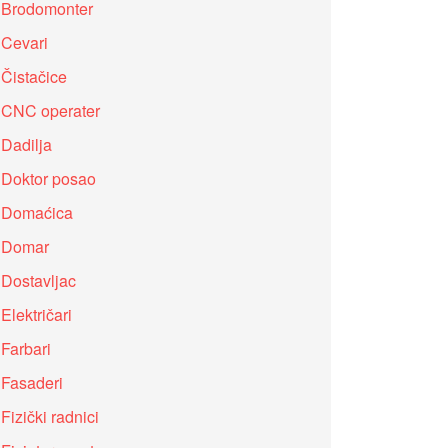
Brodomonter
Cevari
Čistačice
CNC operater
Dadilja
Doktor posao
Domaćica
Domar
Dostavljac
Električari
Farbari
Fasaderi
Fizički radnici