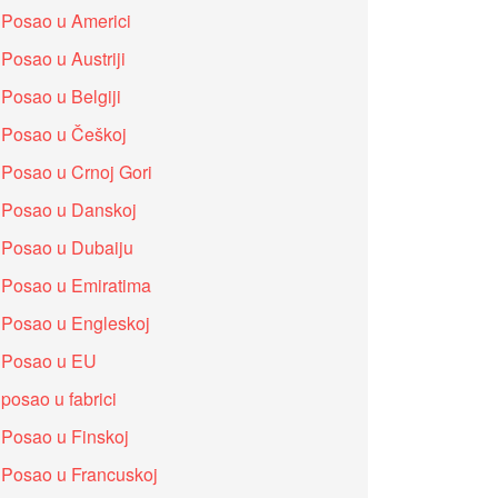
Posao u Americi
Posao u Austriji
Posao u Belgiji
Posao u Češkoj
Posao u Crnoj Gori
Posao u Danskoj
Posao u Dubaiju
Posao u Emiratima
Posao u Engleskoj
Posao u EU
posao u fabrici
Posao u Finskoj
Posao u Francuskoj