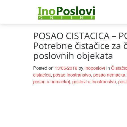
POSAO CISTACICA – 
Potrebne čistačice za č
poslovnih objekata
Posted on
13/05/2018
by
inoposlovi
in
Čistači
cistacica
,
posao inostranstvo
,
posao nemacka
posao u nemačkoj
,
poslovi u inostranstvu
,
pos