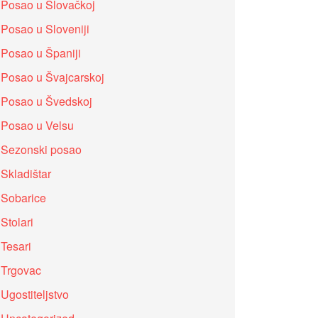
Posao u Slovačkoj
Posao u Sloveniji
Posao u Španiji
Posao u Švajcarskoj
Posao u Švedskoj
Posao u Velsu
Sezonski posao
Skladištar
Sobarice
Stolari
Tesari
Trgovac
Ugostiteljstvo