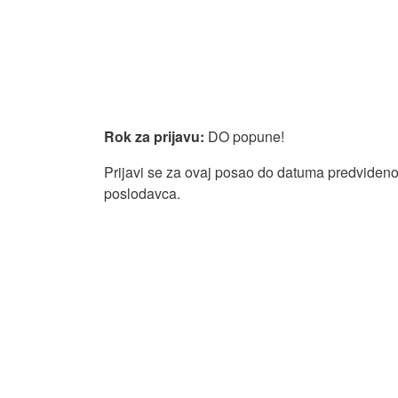
Rok za prijavu:
DO popune!
Prijavi se za ovaj posao do datuma predvidenog
poslodavca.