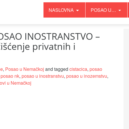
NASLOVNA
POSAO U…
POSAO INOSTRANSTVO –
išćenje privatnih i
ce
,
Posao u Nemačkoj
and tagged
cistacica
,
posao
,
posao nk
,
posao u inostranstvu
,
posao u inozemstvu
,
lovi u Nemačkoj