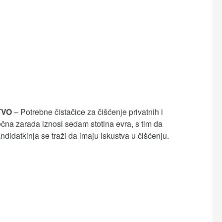
TVO
– Potrebne čistačice za čišćenje privatnih i
na zarada iznosi sedam stotina evra, s tim da
idatkinja se traži da imaju iskustva u čišćenju.