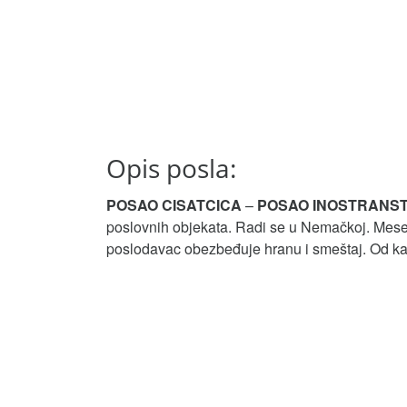
Opis posla:
POSAO CISATCICA
–
POSAO INOSTRANS
poslovnih objekata. Radi se u Nemačkoj. Meseč
poslodavac obezbeđuje hranu i smeštaj. Od kand