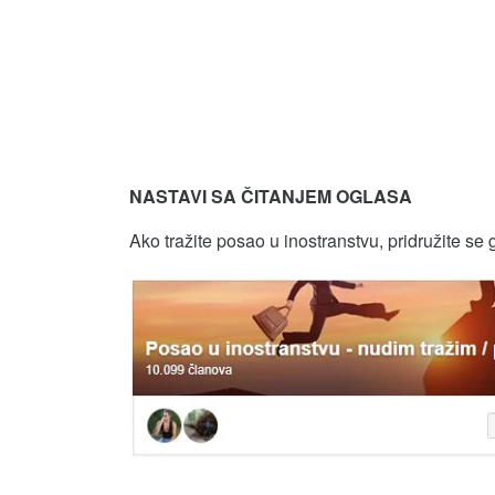
NASTAVI SA ČITANJEM OGLASA
Ako tražite posao u inostranstvu, pridružite se 