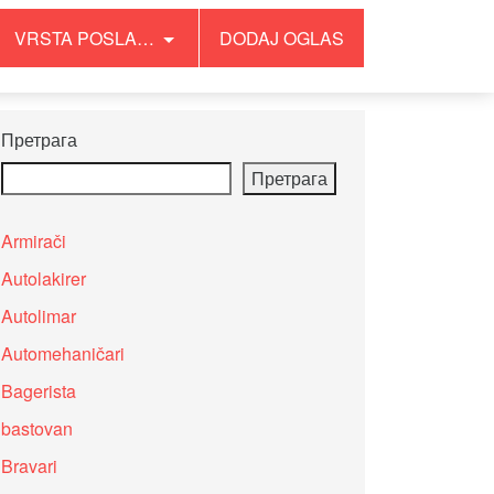
VRSTA POSLA…
DODAJ OGLAS
Претрага
Претрага
Armirači
Autolakirer
Autolimar
Automehaničari
Bagerista
bastovan
Bravari