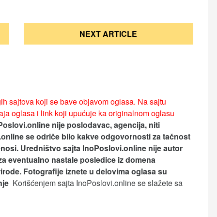
NEXT ARTICLE
ih sajtova koji se bave objavom oglasa. Na sajtu
ja oglasa i link koji upućuje ka originalnom oglasu
Poslovi.online nije poslodavac, agencija, niti
.online se odriče bilo kakve odgovornosti za tačnost
nosi.
Uredništvo sajta InoPoslovi.online nije autor
za eventualno nastale posledice iz domena
rirode. Fotografije iznete u delovima oglasa su
anje
Korišćenjem sajta InoPoslovi.online se slažete sa