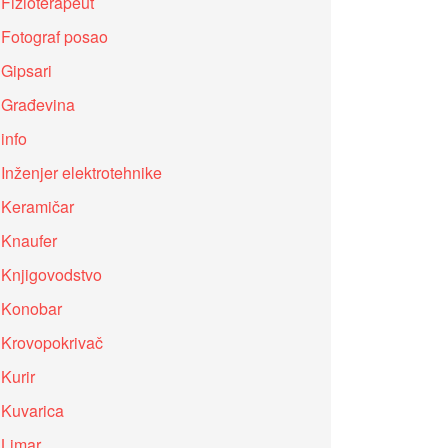
Fizioterapeut
Fotograf posao
Gipsari
Građevina
info
Inženjer elektrotehnike
Keramičar
Knaufer
Knjigovodstvo
Konobar
Krovopokrivač
Kurir
Kuvarica
Limar