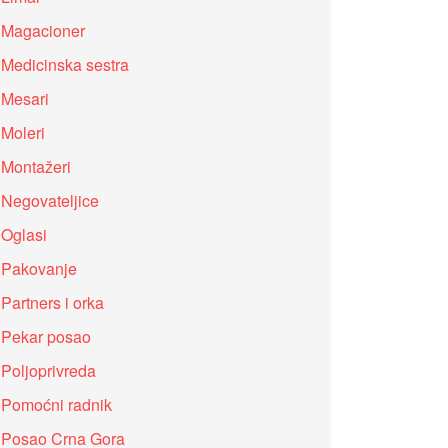
Magacioner
Medicinska sestra
Mesari
Moleri
Montažeri
Negovateljice
Oglasi
Pakovanje
Partners i orka
Pekar posao
Poljoprivreda
Pomoćni radnik
Posao Crna Gora