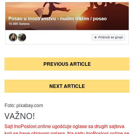
Кретање
PREVIOUS ARTICLE
чланка
NEXT ARTICLE
Foto: pixabay.com
VAŽNO!
Sajt InoPoslovi.online ugošćuje oglase sa drugih sajtova
koji se bave objavom oglasa. Na sajtu InoPoslovi.online se