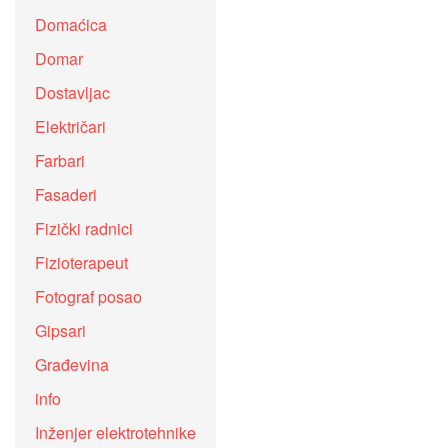
Domaćica
Domar
Dostavljac
Električari
Farbari
Fasaderi
Fizički radnici
Fizioterapeut
Fotograf posao
Gipsari
Građevina
info
Inženjer elektrotehnike