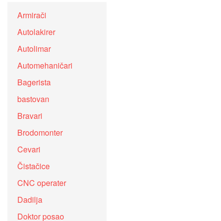
Armirači
Autolakirer
Autolimar
Automehaničari
Bagerista
bastovan
Bravari
Brodomonter
Cevari
Čistačice
CNC operater
Dadilja
Doktor posao