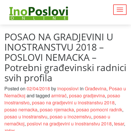
Togg
navig
POSAO NA GRADJEVINI U
INOSTRANSTVU 2018 –
POSLOVI NEMACKA –
Potrebni građevinski radnici
svih profila
Posted on
02/04/2018
by
inoposlovi
in
Građevina
,
Posao u
Nemačkoj
and tagged
armirač
,
posao gradjevina
,
posao
inostranstvo
,
posao na gradjevini u inostranstvu 2018
,
posao nemacka
,
posao njemacka
,
posao pomocni radnik
,
posao u inostranstvu
,
posao u inozemstvu
,
posao u
nemačkoj
,
poslovi na gradjevini u inostranstvu 2018
,
tesar
,
zidar