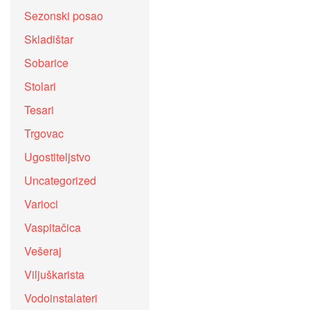
Sezonski posao
Skladištar
Sobarice
Stolari
Tesari
Trgovac
Ugostiteljstvo
Uncategorized
Varioci
Vaspitačica
Vešeraj
Viljuškarista
Vodoinstalateri