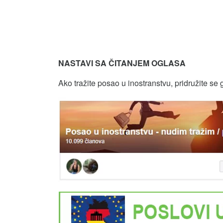
NASTAVI SA ČITANJEM OGLASA
Ako tražite posao u inostranstvu, pridružite se 