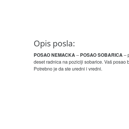
Opis posla:
POSAO NEMACKA
–
POSAO SOBARICA
– p
deset radnica na poziciji sobarice. Vaš posao 
Potrebno je da ste uredni i vredni.