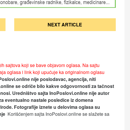
NEXT ARTICLE
ih sajtova koji se bave objavom oglasa. Na sajtu
ja oglasa i link koji upućuje ka originalnom oglasu
Poslovi.online nije poslodavac, agencija, niti
.online se odriče bilo kakve odgovornosti za tačnost
nosi.
Uredništvo sajta InoPoslovi.online nije autor
za eventualno nastale posledice iz domena
rirode. Fotografije iznete u delovima oglasa su
anje
Korišćenjem sajta InoPoslovi.online se slažete sa