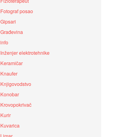
Fizioterapeut
Fotograf posao
Gipsari
Građevina
info
Inženjer elektrotehnike
Keramičar
Knaufer
Knjigovodstvo
Konobar
Krovopokrivač
Kurir
Kuvarica
Limar