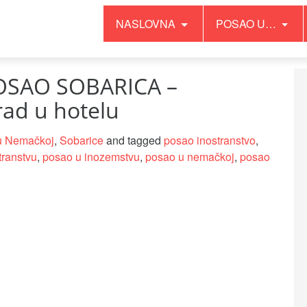
NASLOVNA
POSAO U…
OSAO SOBARICA –
rad u hotelu
u Nemačkoj
,
Sobarice
and tagged
posao inostranstvo
,
transtvu
,
posao u inozemstvu
,
posao u nemačkoj
,
posao