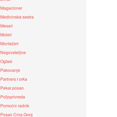
Magacioner
Medicinska sestra
Mesari
Moleri
Montažeri
Negovateljice
Oglasi
Pakovanje
Partners i orka
Pekar posao
Poljoprivreda
Pomoćni radnik
Posao Crna Gora