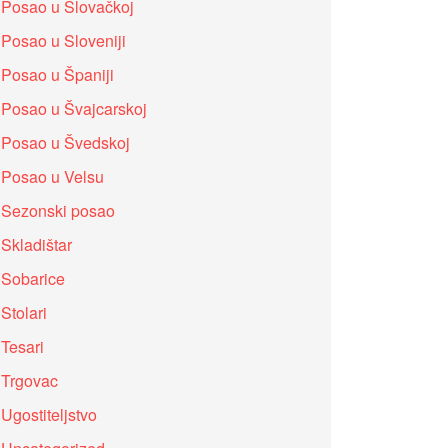
Posao u Slovačkoj
Posao u Sloveniji
Posao u Španiji
Posao u Švajcarskoj
Posao u Švedskoj
Posao u Velsu
Sezonski posao
Skladištar
Sobarice
Stolari
Tesari
Trgovac
Ugostiteljstvo