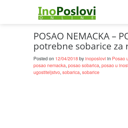
POSAO NEMACKA – P
potrebne sobarice za 
Posted on
12/04/2018
by
inoposlovi
in
Posao 
posao nemacka
,
posao sobarica
,
posao u inos
ugostiteljstvo
,
sobarica
,
sobarice