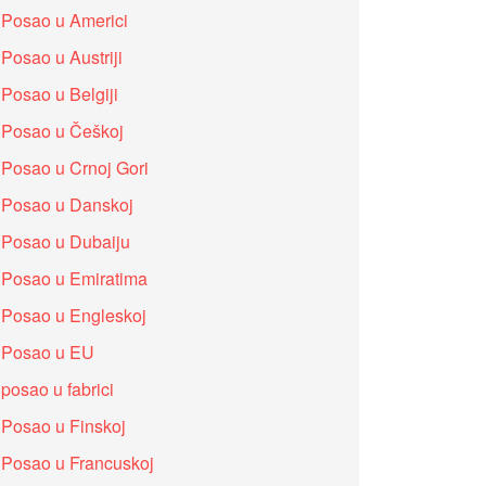
Posao u Americi
Posao u Austriji
Posao u Belgiji
Posao u Češkoj
Posao u Crnoj Gori
Posao u Danskoj
Posao u Dubaiju
Posao u Emiratima
Posao u Engleskoj
Posao u EU
posao u fabrici
Posao u Finskoj
Posao u Francuskoj