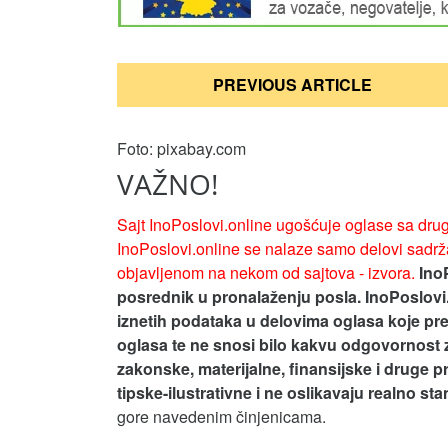
Кретање
PREVIOUS ARTICLE
чланка
Foto: pixabay.com
VAŽNO!
Sajt InoPoslovi.online ugošćuje oglase sa drug
InoPoslovi.online se nalaze samo delovi sadrža
objavljenom na nekom od sajtova - izvora.
Ino
posrednik u pronalaženju posla. InoPoslovi
iznetih podataka u delovima oglasa koje pre
oglasa te ne snosi bilo kakvu odgovornost 
zakonske, materijalne, finansijske i druge p
tipske-ilustrativne i ne oslikavaju realno st
gore navedenim činjenicama.