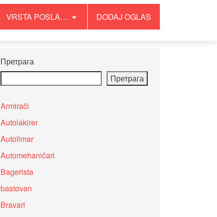
VRSTA POSLA…
DODAJ OGLAS
Претрага
Претрага
Armirači
Autolakirer
Autolimar
Automehaničari
Bagerista
bastovan
Bravari