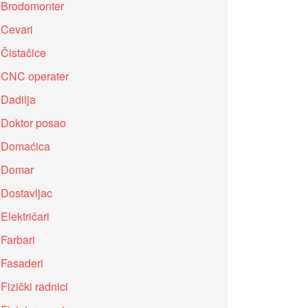
Brodomonter
Cevari
Čistačice
CNC operater
Dadilja
Doktor posao
Domaćica
Domar
Dostavljac
Električari
Farbari
Fasaderi
Fizički radnici